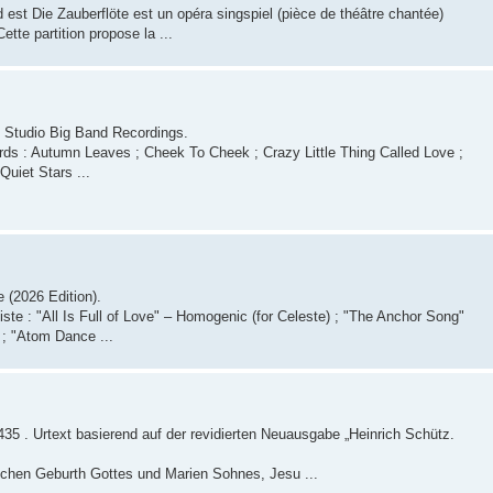
d est Die Zauberflöte est un opéra singspiel (pièce de théâtre chantée)
tte partition propose la ...
ic Studio Big Band Recordings.
ards : Autumn Leaves ; Cheek To Cheek ; Crazy Little Thing Called Love ;
uiet Stars ...
 (2026 Edition).
rtiste : "All Is Full of Love" – Homogenic (for Celeste) ; "The Anchor Song"
 ; "Atom Dance ...
35 . Urtext basierend auf der revidierten Neuausgabe „Heinrich Schütz.
eichen Geburth Gottes und Marien Sohnes, Jesu ...