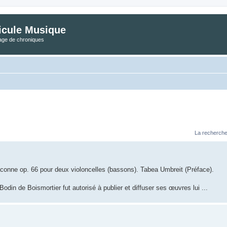
icule Musique
tage de chroniques
La recherche
nne op. 66 pour deux violoncelles (bassons). Tabea Umbreit (Préface).
odin de Boismortier fut autorisé à publier et diffuser ses œuvres lui ...