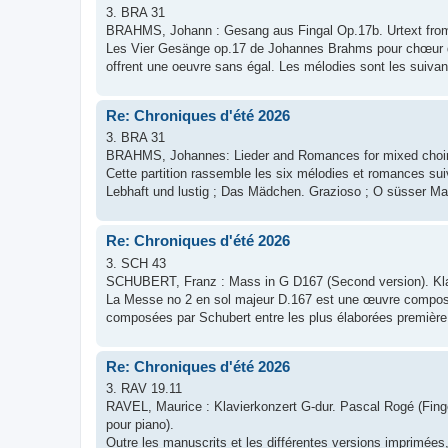
3. BRA 31
BRAHMS, Johann : Gesang aus Fingal Op.17b. Urtext fro
Les Vier Gesänge op.17 de Johannes Brahms pour chœur de
offrent une oeuvre sans égal. Les mélodies sont les suivant
Re: Chroniques d'été 2026
3. BRA 31
BRAHMS, Johannes: Lieder and Romances for mixed choir 
Cette partition rassemble les six mélodies et romances sui
Lebhaft und lustig ; Das Mädchen. Grazioso ; O süsser Mai
Re: Chroniques d'été 2026
3. SCH 43
SCHUBERT, Franz : Mass in G D167 (Second version). Kl
La Messe no 2 en sol majeur D.167 est une œuvre composé
composées par Schubert entre les plus élaborées première
Re: Chroniques d'été 2026
3. RAV 19.11
RAVEL, Maurice : Klavierkonzert G-dur. Pascal Rogé (Fing
pour piano).
Outre les manuscrits et les différentes versions imprimées, 