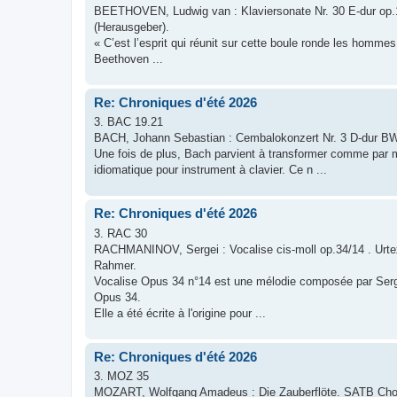
BEETHOVEN, Ludwig van : Klaviersonate Nr. 30 E-dur op.10
(Herausgeber).
« C’est l’esprit qui réunit sur cette boule ronde les homme
Beethoven ...
Re: Chroniques d'été 2026
3. BAC 19.21
BACH, Johann Sebastian : Cembalokonzert Nr. 3 D-dur BW
Une fois de plus, Bach parvient à transformer comme par mag
idiomatique pour instrument à clavier. Ce n ...
Re: Chroniques d'été 2026
3. RAC 30
RACHMANINOV, Sergei : Vocalise cis-moll op.34/14 . Urte
Rahmer.
Vocalise Opus 34 n°14 est une mélodie composée par Ser
Opus 34.
Elle a été écrite à l'origine pour ...
Re: Chroniques d'été 2026
3. MOZ 35
MOZART, Wolfgang Amadeus : Die Zauberflöte. SATB Choi