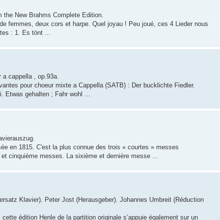
m the New Brahms Complete Edition.
 femmes, deux cors et harpe. Quel joyau ! Peu joué, ces 4 Lieder nous
es : 1. Es tönt ...
a cappella , op.93a.
vantes pour choeur mixte a Cappella (SATB) : Der bucklichte Fiedler.
. Etwas gehalten ; Fahr wohl ...
avierauszug.
e en 1815. C'est la plus connue des trois « courtes » messes
 et cinquième messes. La sixième et dernière messe ...
ersatz Klavier). Peter Jost (Herausgeber). Johannes Umbreit (Réduction
cette édition Henle de la partition originale s’appuie également sur un