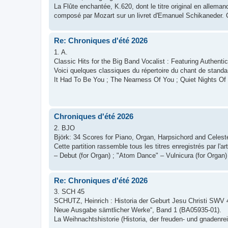
La Flûte enchantée, K.620, dont le titre original en alleman
composé par Mozart sur un livret d'Emanuel Schikaneder. Ce
Re: Chroniques d'été 2026
1. A.
Classic Hits for the Big Band Vocalist : Featuring Authent
Voici quelques classiques du répertoire du chant de stand
It Had To Be You ; The Nearness Of You ; Quiet Nights Of Q
Chroniques d'été 2026
2. BJO
Björk: 34 Scores for Piano, Organ, Harpsichord and Celeste
Cette partition rassemble tous les titres enregistrés par l'a
– Debut (for Organ) ; "Atom Dance" – Vulnicura (for Organ)
Re: Chroniques d'été 2026
3. SCH 45
SCHUTZ, Heinrich : Historia der Geburt Jesu Christi SWV 4
Neue Ausgabe sämtlicher Werke“, Band 1 (BA05935-01).
La Weihnachtshistorie (Historia, der freuden- und gnadenr