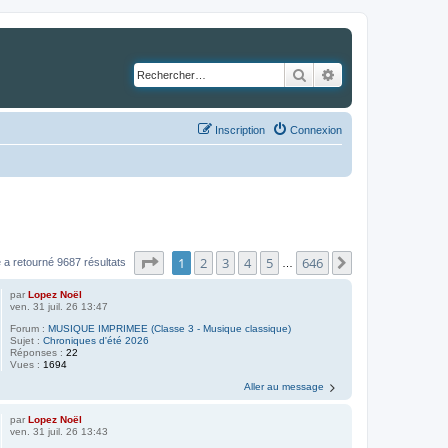
Rechercher
Recherche avancé
Inscription
Connexion
Page
1
sur
646
1
2
3
4
5
646
Suivant
 a retourné 9687 résultats
…
par
Lopez Noël
ven. 31 juil. 26 13:47
Forum :
MUSIQUE IMPRIMEE (Classe 3 - Musique classique)
Sujet :
Chroniques d'été 2026
Réponses :
22
Vues :
1694
Aller au message
par
Lopez Noël
ven. 31 juil. 26 13:43