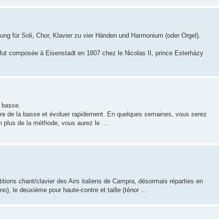
g für Soli, Chor, Klavier zu vier Händen und Harmonium (oder Orgel).
fut composée à Eisenstadt en 1807 chez le Nicolas II, prince Esterházy
 basse.
ndre de la basse et évoluer rapidement. En quelques semaines, vous serez
n plus de la méthode, vous aurez le ...
itions chant/clavier des Airs italiens de Campra, désormais réparties en
o), le deuxième pour haute-contre et taille (ténor ...