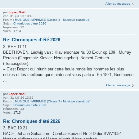
Aller au message
par
Lopez Noël
ven. 31 juil. 26 13:43
Forum :
MUSIQUE IMPRIMEE (Classe 3 - Musique classique)
Sujet :
Chroniques d'été 2026
Réponses :
22
Vues :
1713
Re: Chroniques d'été 2026
3. BEE 11.11
BEETHOVEN, Ludwig van : Klaviersonate Nr. 30 E-dur op.109 . Murray
Perahia (Fingersatz Klavier, Herausgeber). Norbert Gertsch
(Herausgeber).
« C’est l’esprit qui réunit sur cette boule ronde les hommes les plus
nobles et les meilleurs qui maintenant vous parle ». En 1821, Beethoven
...
Aller au message
par
Lopez Noël
ven. 31 juil. 26 13:35
Forum :
MUSIQUE IMPRIMEE (Classe 3 - Musique classique)
Sujet :
Chroniques d'été 2026
Réponses :
22
Vues :
1713
Re: Chroniques d'été 2026
3. BAC 19.21
BACH, Johann Sebastian : Cembalokonzert Nr. 3 D-dur BWV1054 .