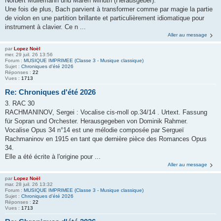
Norbert Müllemann und Maren Minuth (Herausgeber).
Une fois de plus, Bach parvient à transformer comme par magie la partie
de violon en une partition brillante et particulièrement idiomatique pour
instrument à clavier. Ce n ...
Aller au message
par
Lopez Noël
mer. 29 juil. 26 13:56
Forum :
MUSIQUE IMPRIMEE (Classe 3 - Musique classique)
Sujet :
Chroniques d'été 2026
Réponses :
22
Vues :
1713
Re: Chroniques d'été 2026
3. RAC 30
RACHMANINOV, Sergei : Vocalise cis-moll op.34/14 . Urtext. Fassung
für Sopran und Orchester. Herausgegeben von Dominik Rahmer.
Vocalise Opus 34 n°14 est une mélodie composée par Sergueï
Rachmaninov en 1915 en tant que dernière pièce des Romances Opus
34.
Elle a été écrite à l'origine pour ...
Aller au message
par
Lopez Noël
mar. 28 juil. 26 13:32
Forum :
MUSIQUE IMPRIMEE (Classe 3 - Musique classique)
Sujet :
Chroniques d'été 2026
Réponses :
22
Vues :
1713