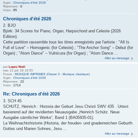
Sujet :
Chroniques d'été 2026
Réponses :
0
Vues :
95
Chroniques d'été 2026
2. BJO
Björk: 34 Scores for Piano, Organ, Harpsichord and Celeste (2026
Edition).
Cette partition rassemble tous les titres enregistrés par l'artiste : "All Is
Full of Love" – Homogenic (for Celeste) ; "The Anchor Song" – Debut (for
Organ) ; "Atom Dance" – Vulnicura (for Organ) ; "Atom Dance ...
Aller au message
par
Lopez Noël
mar. 21 juil. 26 16:55
Forum :
MUSIQUE IMPRIMEE (Classe 3 - Musique classique)
Sujet :
Chroniques d'été 2026
Réponses :
22
Vues :
1713
Re: Chroniques d'été 2026
3. SCH 45
SCHUTZ, Heinrich : Historia der Geburt Jesu Christi SWV 435 . Urtext
basierend auf der revidierten Neuausgabe „Heinrich Schütz. Neue
Ausgabe sämtlicher Werke“, Band 1 (BA05935-01).
La Weihnachtshistorie (Historia, der freuden- und gnadenreichen Geburth
Gottes und Marien Sohnes, Jesu ...
Aller au message