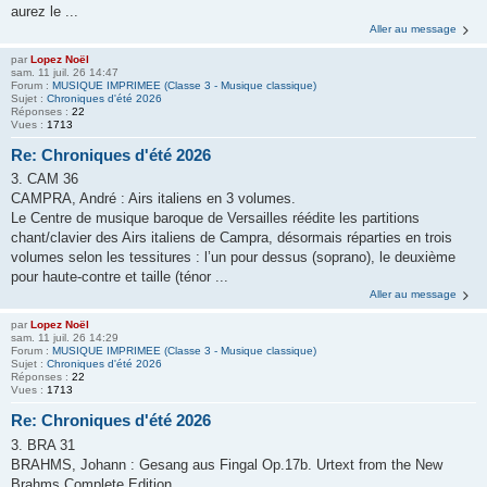
aurez le ...
Aller au message
par
Lopez Noël
sam. 11 juil. 26 14:47
Forum :
MUSIQUE IMPRIMEE (Classe 3 - Musique classique)
Sujet :
Chroniques d'été 2026
Réponses :
22
Vues :
1713
Re: Chroniques d'été 2026
3. CAM 36
CAMPRA, André : Airs italiens en 3 volumes.
Le Centre de musique baroque de Versailles réédite les partitions
chant/clavier des Airs italiens de Campra, désormais réparties en trois
volumes selon les tessitures : l’un pour dessus (soprano), le deuxième
pour haute-contre et taille (ténor ...
Aller au message
par
Lopez Noël
sam. 11 juil. 26 14:29
Forum :
MUSIQUE IMPRIMEE (Classe 3 - Musique classique)
Sujet :
Chroniques d'été 2026
Réponses :
22
Vues :
1713
Re: Chroniques d'été 2026
3. BRA 31
BRAHMS, Johann : Gesang aus Fingal Op.17b. Urtext from the New
Brahms Complete Edition.