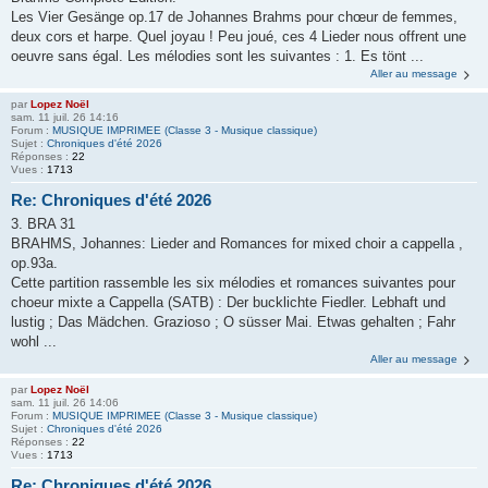
Les Vier Gesänge op.17 de Johannes Brahms pour chœur de femmes,
deux cors et harpe. Quel joyau ! Peu joué, ces 4 Lieder nous offrent une
oeuvre sans égal. Les mélodies sont les suivantes : 1. Es tönt ...
Aller au message
par
Lopez Noël
sam. 11 juil. 26 14:16
Forum :
MUSIQUE IMPRIMEE (Classe 3 - Musique classique)
Sujet :
Chroniques d'été 2026
Réponses :
22
Vues :
1713
Re: Chroniques d'été 2026
3. BRA 31
BRAHMS, Johannes: Lieder and Romances for mixed choir a cappella ,
op.93a.
Cette partition rassemble les six mélodies et romances suivantes pour
choeur mixte a Cappella (SATB) : Der bucklichte Fiedler. Lebhaft und
lustig ; Das Mädchen. Grazioso ; O süsser Mai. Etwas gehalten ; Fahr
wohl ...
Aller au message
par
Lopez Noël
sam. 11 juil. 26 14:06
Forum :
MUSIQUE IMPRIMEE (Classe 3 - Musique classique)
Sujet :
Chroniques d'été 2026
Réponses :
22
Vues :
1713
Re: Chroniques d'été 2026