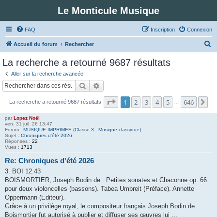
Le Monticule Musique
FAQ
Inscription
Connexion
R
Accueil du forum
Rechercher
e
La recherche a retourné 9687 résultats
c
Aller sur la recherche avancée
h
Rechercher
Recherche avancée
e
Page
1
sur
646
1
2
3
4
5
646
Su
La recherche a retourné 9687 résultats
r
…
c
par
Lopez Noël
ven. 31 juil. 26 13:47
h
Forum :
MUSIQUE IMPRIMEE (Classe 3 - Musique classique)
Sujet :
Chroniques d'été 2026
e
Réponses :
22
Vues :
1713
r
Re: Chroniques d'été 2026
3. BOI 12.43
BOISMORTIER, Joseph Bodin de : Petites sonates et Chaconne op. 66
pour deux violoncelles (bassons). Tabea Umbreit (Préface). Annette
Oppermann (Editeur).
Grâce à un privilège royal, le compositeur français Joseph Bodin de
Boismortier fut autorisé à publier et diffuser ses œuvres lui ...