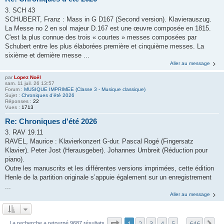
3. SCH 43
SCHUBERT, Franz : Mass in G D167 (Second version). Klavierauszug.
La Messe no 2 en sol majeur D.167 est une œuvre composée en 1815.
C'est la plus connue des trois « courtes » messes composées par
Schubert entre les plus élaborées première et cinquième messes. La
sixième et dernière messe ...
Aller au message
par
Lopez Noël
sam. 11 juil. 26 13:57
Forum :
MUSIQUE IMPRIMEE (Classe 3 - Musique classique)
Sujet :
Chroniques d'été 2026
Réponses :
22
Vues :
1713
Re: Chroniques d'été 2026
3. RAV 19.11
RAVEL, Maurice : Klavierkonzert G-dur. Pascal Rogé (Fingersatz
Klavier). Peter Jost (Herausgeber). Johannes Umbreit (Réduction pour
piano).
Outre les manuscrits et les différentes versions imprimées, cette édition
Henle de la partition originale s’appuie également sur un enregistrement
...
Aller au message
Page
1
sur
646
1
2
3
4
5
646
La recherche a retourné 9687 résultats
…