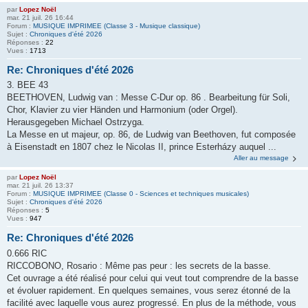
par
Lopez Noël
mar. 21 juil. 26 16:44
Forum :
MUSIQUE IMPRIMEE (Classe 3 - Musique classique)
Sujet :
Chroniques d'été 2026
Réponses :
22
Vues :
1713
Re: Chroniques d'été 2026
3. BEE 43
BEETHOVEN, Ludwig van : Messe C-Dur op. 86 . Bearbeitung für Soli,
Chor, Klavier zu vier Händen und Harmonium (oder Orgel).
Herausgegeben Michael Ostrzyga.
La Messe en ut majeur, op. 86, de Ludwig van Beethoven, fut composée
à Eisenstadt en 1807 chez le Nicolas II, prince Esterházy auquel ...
Aller au message
par
Lopez Noël
mar. 21 juil. 26 13:37
Forum :
MUSIQUE IMPRIMEE (Classe 0 - Sciences et techniques musicales)
Sujet :
Chroniques d'été 2026
Réponses :
5
Vues :
947
Re: Chroniques d'été 2026
0.666 RIC
RICCOBONO, Rosario : Même pas peur : les secrets de la basse.
Cet ouvrage a été réalisé pour celui qui veut tout comprendre de la basse
et évoluer rapidement. En quelques semaines, vous serez étonné de la
facilité avec laquelle vous aurez progressé. En plus de la méthode, vous