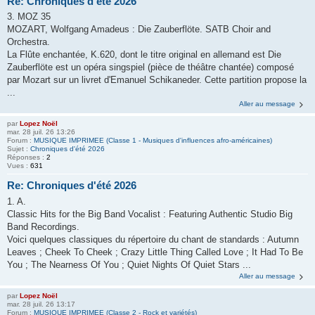
Re: Chroniques d'été 2026
3. MOZ 35
MOZART, Wolfgang Amadeus : Die Zauberflöte. SATB Choir and
Orchestra.
La Flûte enchantée, K.620, dont le titre original en allemand est Die
Zauberflöte est un opéra singspiel (pièce de théâtre chantée) composé
par Mozart sur un livret d'Emanuel Schikaneder. Cette partition propose la
...
Aller au message
par
Lopez Noël
mar. 28 juil. 26 13:26
Forum :
MUSIQUE IMPRIMEE (Classe 1 - Musiques d'influences afro-américaines)
Sujet :
Chroniques d'été 2026
Réponses :
2
Vues :
631
Re: Chroniques d'été 2026
1. A.
Classic Hits for the Big Band Vocalist : Featuring Authentic Studio Big
Band Recordings.
Voici quelques classiques du répertoire du chant de standards : Autumn
Leaves ; Cheek To Cheek ; Crazy Little Thing Called Love ; It Had To Be
You ; The Nearness Of You ; Quiet Nights Of Quiet Stars ...
Aller au message
par
Lopez Noël
mar. 28 juil. 26 13:17
Forum :
MUSIQUE IMPRIMEE (Classe 2 - Rock et variétés)