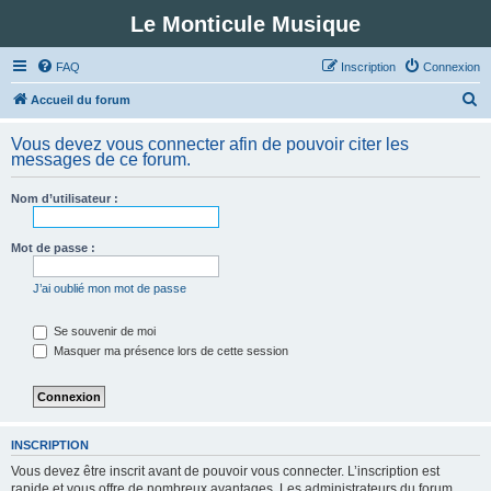
Le Monticule Musique
FAQ
Inscription
Connexion
R
Accueil du forum
e
Vous devez vous connecter afin de pouvoir citer les
c
messages de ce forum.
h
Nom d’utilisateur :
e
r
Mot de passe :
c
h
J’ai oublié mon mot de passe
e
Se souvenir de moi
r
Masquer ma présence lors de cette session
INSCRIPTION
Vous devez être inscrit avant de pouvoir vous connecter. L’inscription est
rapide et vous offre de nombreux avantages. Les administrateurs du forum