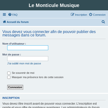
Le Monticule Musique
FAQ
Inscription
Connexion
R
Accueil du forum
e
Vous devez vous connecter afin de pouvoir publier des
c
messages dans ce forum.
h
Nom d’utilisateur :
e
r
Mot de passe :
c
h
J’ai oublié mon mot de passe
e
Se souvenir de moi
r
Masquer ma présence lors de cette session
INSCRIPTION
Vous devez être inscrit avant de pouvoir vous connecter. L’inscription est
rapide et vous offre de nombreux avantages. Les administrateurs du forum