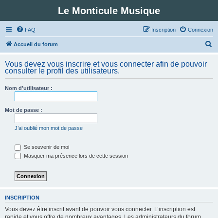
Le Monticule Musique
FAQ
Inscription
Connexion
R
Accueil du forum
e
Vous devez vous inscrire et vous connecter afin de pouvoir
c
consulter le profil des utilisateurs.
h
Nom d’utilisateur :
e
r
Mot de passe :
c
h
J’ai oublié mon mot de passe
e
Se souvenir de moi
r
Masquer ma présence lors de cette session
INSCRIPTION
Vous devez être inscrit avant de pouvoir vous connecter. L’inscription est
rapide et vous offre de nombreux avantages. Les administrateurs du forum