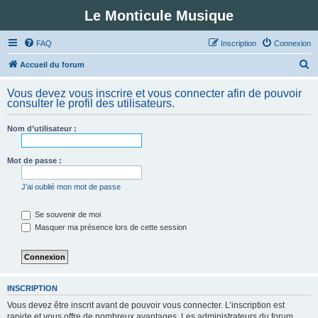
Le Monticule Musique
FAQ
Inscription
Connexion
R
Accueil du forum
e
Vous devez vous inscrire et vous connecter afin de pouvoir
c
consulter le profil des utilisateurs.
h
Nom d’utilisateur :
e
r
Mot de passe :
c
h
J’ai oublié mon mot de passe
e
Se souvenir de moi
r
Masquer ma présence lors de cette session
INSCRIPTION
Vous devez être inscrit avant de pouvoir vous connecter. L’inscription est
rapide et vous offre de nombreux avantages. Les administrateurs du forum