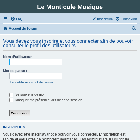
Le Monticule Musique
FAQ
Inscription
Connexion
R
Accueil du forum
e
Vous devez vous inscrire et vous connecter afin de pouvoir
c
consulter le profil des utilisateurs.
h
Nom d’utilisateur :
e
r
Mot de passe :
c
h
J’ai oublié mon mot de passe
e
Se souvenir de moi
r
Masquer ma présence lors de cette session
INSCRIPTION
Vous devez être inscrit avant de pouvoir vous connecter. L’inscription est
rapide et vous offre de nombreux avantages. Les administrateurs du forum