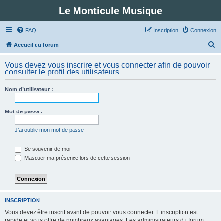
Le Monticule Musique
FAQ
Inscription
Connexion
R
Accueil du forum
e
Vous devez vous inscrire et vous connecter afin de pouvoir
c
consulter le profil des utilisateurs.
h
Nom d’utilisateur :
e
r
Mot de passe :
c
h
J’ai oublié mon mot de passe
e
Se souvenir de moi
r
Masquer ma présence lors de cette session
INSCRIPTION
Vous devez être inscrit avant de pouvoir vous connecter. L’inscription est
rapide et vous offre de nombreux avantages. Les administrateurs du forum