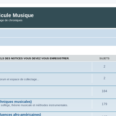
icule Musique
tage de chroniques
ELS DES NOTICES VOUS DEVEZ VOUS ENREGISTRER.
SUJETS
2
2
forum et espace de collectage...
184
chniques musicales)
179
 solfège, théorie musicale et méthodes instrumentales.
uences afro-américaines)