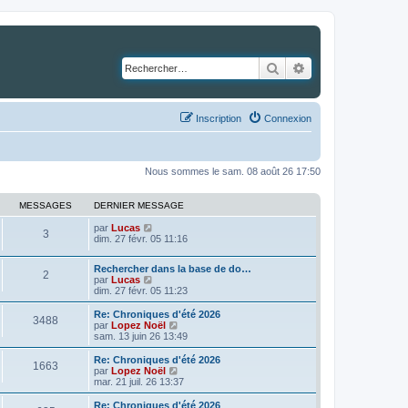
Rechercher
Recherche avancé
Inscription
Connexion
Nous sommes le sam. 08 août 26 17:50
MESSAGES
DERNIER MESSAGE
C
par
Lucas
3
o
dim. 27 févr. 05 11:16
n
s
Rechercher dans la base de do…
u
2
C
par
Lucas
l
o
dim. 27 févr. 05 11:23
t
n
e
s
Re: Chroniques d'été 2026
r
3488
u
C
par
Lopez Noël
l
l
o
sam. 13 juin 26 13:49
e
t
n
d
e
s
e
Re: Chroniques d'été 2026
1663
r
u
r
C
par
Lopez Noël
l
l
n
o
mar. 21 juil. 26 13:37
e
t
i
n
d
e
e
s
Re: Chroniques d'été 2026