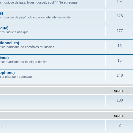
167
 musique de jazz, blues, gospel, soul (r'n'b) et reggae.
s)
175
e musique de pop/rock et de variété internationale.
ique)
177
de musique classique.
ionnelles)
16
 les partitions de comédies musicales.
néma)
15
les partitions de musique de film.
ophone)
148
e la chanson française.
SUJETS
180
SUJETS
2
n.