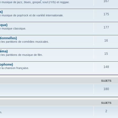
167
 musique de jazz, blues, gospel, soul (r'n'b) et reggae.
s)
175
e musique de pop/rock et de variété internationale.
ique)
177
de musique classique.
ionnelles)
16
 les partitions de comédies musicales.
néma)
15
les partitions de musique de film.
ophone)
148
e la chanson française.
SUJETS
180
SUJETS
2
n.