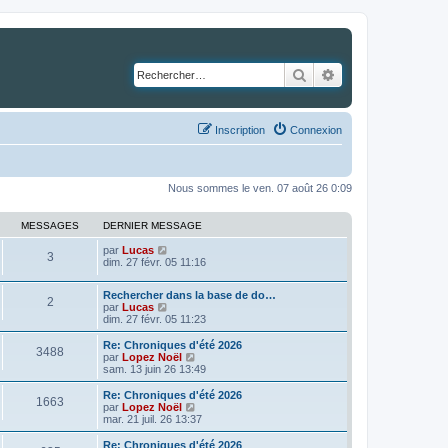
Rechercher
Recherche avancé
Inscription
Connexion
Nous sommes le ven. 07 août 26 0:09
MESSAGES
DERNIER MESSAGE
C
par
Lucas
3
o
dim. 27 févr. 05 11:16
n
s
Rechercher dans la base de do…
u
2
C
par
Lucas
l
o
dim. 27 févr. 05 11:23
t
n
e
s
Re: Chroniques d'été 2026
r
3488
u
C
par
Lopez Noël
l
l
o
sam. 13 juin 26 13:49
e
t
n
d
e
s
e
Re: Chroniques d'été 2026
1663
r
u
r
C
par
Lopez Noël
l
l
n
o
mar. 21 juil. 26 13:37
e
t
i
n
d
e
e
s
Re: Chroniques d'été 2026