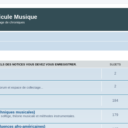
icule Musique
tage de chroniques
ELS DES NOTICES VOUS DEVEZ VOUS ENREGISTRER.
SUJETS
2
2
forum et espace de collectage...
184
chniques musicales)
179
 solfège, théorie musicale et méthodes instrumentales.
uences afro-américaines)