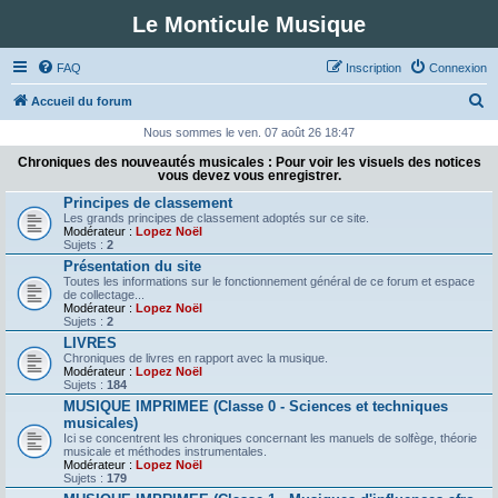
Le Monticule Musique
FAQ
Inscription
Connexion
R
Accueil du forum
e
Nous sommes le ven. 07 août 26 18:47
c
Chroniques des nouveautés musicales : Pour voir les visuels des notices
vous devez vous enregistrer.
h
Principes de classement
e
Les grands principes de classement adoptés sur ce site.
Modérateur :
Lopez Noël
r
Sujets :
2
c
Présentation du site
Toutes les informations sur le fonctionnement général de ce forum et espace
h
de collectage...
Modérateur :
Lopez Noël
e
Sujets :
2
r
LIVRES
Chroniques de livres en rapport avec la musique.
Modérateur :
Lopez Noël
Sujets :
184
MUSIQUE IMPRIMEE (Classe 0 - Sciences et techniques
musicales)
Ici se concentrent les chroniques concernant les manuels de solfège, théorie
musicale et méthodes instrumentales.
Modérateur :
Lopez Noël
Sujets :
179