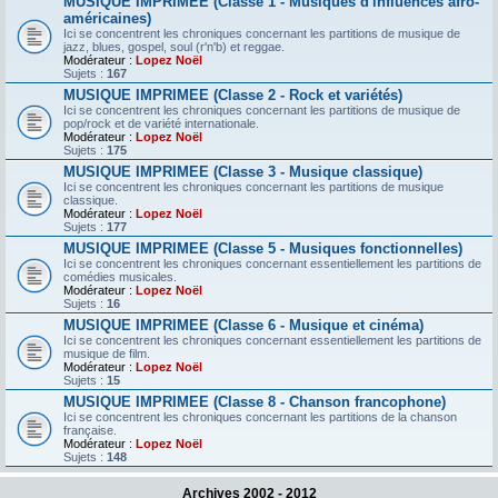
MUSIQUE IMPRIMEE (Classe 1 - Musiques d'influences afro-
américaines)
Ici se concentrent les chroniques concernant les partitions de musique de
jazz, blues, gospel, soul (r'n'b) et reggae.
Modérateur :
Lopez Noël
Sujets :
167
MUSIQUE IMPRIMEE (Classe 2 - Rock et variétés)
Ici se concentrent les chroniques concernant les partitions de musique de
pop/rock et de variété internationale.
Modérateur :
Lopez Noël
Sujets :
175
MUSIQUE IMPRIMEE (Classe 3 - Musique classique)
Ici se concentrent les chroniques concernant les partitions de musique
classique.
Modérateur :
Lopez Noël
Sujets :
177
MUSIQUE IMPRIMEE (Classe 5 - Musiques fonctionnelles)
Ici se concentrent les chroniques concernant essentiellement les partitions de
comédies musicales.
Modérateur :
Lopez Noël
Sujets :
16
MUSIQUE IMPRIMEE (Classe 6 - Musique et cinéma)
Ici se concentrent les chroniques concernant essentiellement les partitions de
musique de film.
Modérateur :
Lopez Noël
Sujets :
15
MUSIQUE IMPRIMEE (Classe 8 - Chanson francophone)
Ici se concentrent les chroniques concernant les partitions de la chanson
française.
Modérateur :
Lopez Noël
Sujets :
148
Archives 2002 - 2012