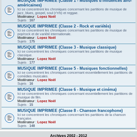
MUSIQUE IMPRIMEE (Classe 1 - Musiques d'influences afro-
américaines)
Ici se concentrent les chroniques concernant les partitions de musique de
jazz, blues, gospel, soul (r'n'b) et reggae.
Modérateur :
Lopez Noël
Sujets :
167
MUSIQUE IMPRIMEE (Classe 2 - Rock et variétés)
Ici se concentrent les chroniques concernant les partitions de musique de
pop/rock et de variété internationale.
Modérateur :
Lopez Noël
Sujets :
175
MUSIQUE IMPRIMEE (Classe 3 - Musique classique)
Ici se concentrent les chroniques concernant les partitions de musique
classique.
Modérateur :
Lopez Noël
Sujets :
177
MUSIQUE IMPRIMEE (Classe 5 - Musiques fonctionnelles)
Ici se concentrent les chroniques concernant essentiellement les partitions de
comédies musicales.
Modérateur :
Lopez Noël
Sujets :
16
MUSIQUE IMPRIMEE (Classe 6 - Musique et cinéma)
Ici se concentrent les chroniques concernant essentiellement les partitions de
musique de film.
Modérateur :
Lopez Noël
Sujets :
15
MUSIQUE IMPRIMEE (Classe 8 - Chanson francophone)
Ici se concentrent les chroniques concernant les partitions de la chanson
française.
Modérateur :
Lopez Noël
Sujets :
148
Archives 2002 - 2012