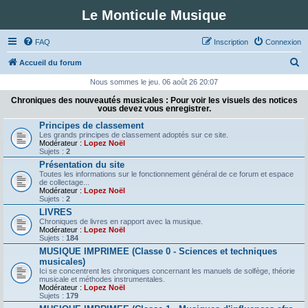
Le Monticule Musique
FAQ
Inscription
Connexion
R
Accueil du forum
e
Nous sommes le jeu. 06 août 26 20:07
c
Chroniques des nouveautés musicales : Pour voir les visuels des notices
vous devez vous enregistrer.
h
Principes de classement
e
Les grands principes de classement adoptés sur ce site.
Modérateur :
Lopez Noël
r
Sujets :
2
c
Présentation du site
Toutes les informations sur le fonctionnement général de ce forum et espace
h
de collectage...
Modérateur :
Lopez Noël
e
Sujets :
2
r
LIVRES
Chroniques de livres en rapport avec la musique.
Modérateur :
Lopez Noël
Sujets :
184
MUSIQUE IMPRIMEE (Classe 0 - Sciences et techniques
musicales)
Ici se concentrent les chroniques concernant les manuels de solfège, théorie
musicale et méthodes instrumentales.
Modérateur :
Lopez Noël
Sujets :
179