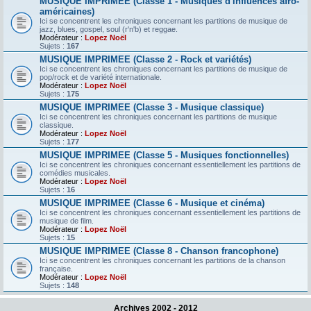
MUSIQUE IMPRIMEE (Classe 1 - Musiques d'influences afro-
américaines)
Ici se concentrent les chroniques concernant les partitions de musique de
jazz, blues, gospel, soul (r'n'b) et reggae.
Modérateur :
Lopez Noël
Sujets :
167
MUSIQUE IMPRIMEE (Classe 2 - Rock et variétés)
Ici se concentrent les chroniques concernant les partitions de musique de
pop/rock et de variété internationale.
Modérateur :
Lopez Noël
Sujets :
175
MUSIQUE IMPRIMEE (Classe 3 - Musique classique)
Ici se concentrent les chroniques concernant les partitions de musique
classique.
Modérateur :
Lopez Noël
Sujets :
177
MUSIQUE IMPRIMEE (Classe 5 - Musiques fonctionnelles)
Ici se concentrent les chroniques concernant essentiellement les partitions de
comédies musicales.
Modérateur :
Lopez Noël
Sujets :
16
MUSIQUE IMPRIMEE (Classe 6 - Musique et cinéma)
Ici se concentrent les chroniques concernant essentiellement les partitions de
musique de film.
Modérateur :
Lopez Noël
Sujets :
15
MUSIQUE IMPRIMEE (Classe 8 - Chanson francophone)
Ici se concentrent les chroniques concernant les partitions de la chanson
française.
Modérateur :
Lopez Noël
Sujets :
148
Archives 2002 - 2012