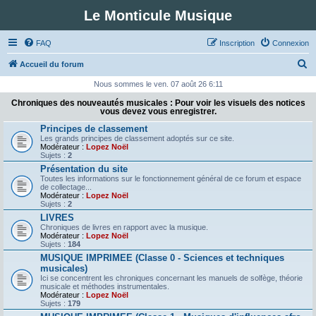
Le Monticule Musique
FAQ
Inscription
Connexion
R
Accueil du forum
e
Nous sommes le ven. 07 août 26 6:11
c
Chroniques des nouveautés musicales : Pour voir les visuels des notices
vous devez vous enregistrer.
h
Principes de classement
e
Les grands principes de classement adoptés sur ce site.
Modérateur :
Lopez Noël
r
Sujets :
2
c
Présentation du site
Toutes les informations sur le fonctionnement général de ce forum et espace
h
de collectage...
Modérateur :
Lopez Noël
e
Sujets :
2
r
LIVRES
Chroniques de livres en rapport avec la musique.
Modérateur :
Lopez Noël
Sujets :
184
MUSIQUE IMPRIMEE (Classe 0 - Sciences et techniques
musicales)
Ici se concentrent les chroniques concernant les manuels de solfège, théorie
musicale et méthodes instrumentales.
Modérateur :
Lopez Noël
Sujets :
179