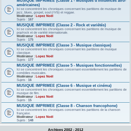
MUSIQUE IMPRIMEE (Classe 1 - Musiques d'influences afro-
américaines)
Ici se concentrent les chroniques concernant les partitions de musique de
jazz, blues, gospel, soul (r'n'b) et reggae.
Modérateur :
Lopez Noël
Sujets :
167
MUSIQUE IMPRIMEE (Classe 2 - Rock et variétés)
Ici se concentrent les chroniques concernant les partitions de musique de
pop/rock et de variété internationale.
Modérateur :
Lopez Noël
Sujets :
175
MUSIQUE IMPRIMEE (Classe 3 - Musique classique)
Ici se concentrent les chroniques concernant les partitions de musique
classique.
Modérateur :
Lopez Noël
Sujets :
177
MUSIQUE IMPRIMEE (Classe 5 - Musiques fonctionnelles)
Ici se concentrent les chroniques concernant essentiellement les partitions de
comédies musicales.
Modérateur :
Lopez Noël
Sujets :
16
MUSIQUE IMPRIMEE (Classe 6 - Musique et cinéma)
Ici se concentrent les chroniques concernant essentiellement les partitions de
musique de film.
Modérateur :
Lopez Noël
Sujets :
15
MUSIQUE IMPRIMEE (Classe 8 - Chanson francophone)
Ici se concentrent les chroniques concernant les partitions de la chanson
française.
Modérateur :
Lopez Noël
Sujets :
148
Archives 2002 - 2012