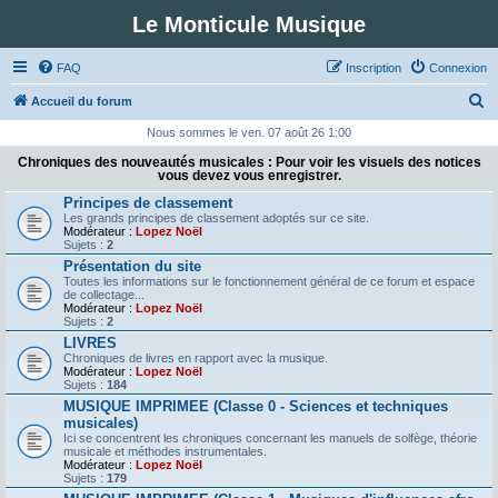
Le Monticule Musique
FAQ
Inscription
Connexion
R
Accueil du forum
e
Nous sommes le ven. 07 août 26 1:00
c
Chroniques des nouveautés musicales : Pour voir les visuels des notices
vous devez vous enregistrer.
h
Principes de classement
e
Les grands principes de classement adoptés sur ce site.
Modérateur :
Lopez Noël
r
Sujets :
2
c
Présentation du site
Toutes les informations sur le fonctionnement général de ce forum et espace
h
de collectage...
Modérateur :
Lopez Noël
e
Sujets :
2
r
LIVRES
Chroniques de livres en rapport avec la musique.
Modérateur :
Lopez Noël
Sujets :
184
MUSIQUE IMPRIMEE (Classe 0 - Sciences et techniques
musicales)
Ici se concentrent les chroniques concernant les manuels de solfège, théorie
musicale et méthodes instrumentales.
Modérateur :
Lopez Noël
Sujets :
179