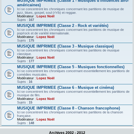
MUSIQUE IMPRIMEE (Classe 1 - Musiques d'influences afro-
américaines)
Ici se concentrent les chroniques concernant les partitions de musique de
jazz, blues, gospel, soul (r'n'b) et reggae.
Modérateur :
Lopez Noël
Sujets :
167
MUSIQUE IMPRIMEE (Classe 2 - Rock et variétés)
Ici se concentrent les chroniques concernant les partitions de musique de
pop/rock et de variété internationale.
Modérateur :
Lopez Noël
Sujets :
175
MUSIQUE IMPRIMEE (Classe 3 - Musique classique)
Ici se concentrent les chroniques concernant les partitions de musique
classique.
Modérateur :
Lopez Noël
Sujets :
177
MUSIQUE IMPRIMEE (Classe 5 - Musiques fonctionnelles)
Ici se concentrent les chroniques concernant essentiellement les partitions de
comédies musicales.
Modérateur :
Lopez Noël
Sujets :
16
MUSIQUE IMPRIMEE (Classe 6 - Musique et cinéma)
Ici se concentrent les chroniques concernant essentiellement les partitions de
musique de film.
Modérateur :
Lopez Noël
Sujets :
15
MUSIQUE IMPRIMEE (Classe 8 - Chanson francophone)
Ici se concentrent les chroniques concernant les partitions de la chanson
française.
Modérateur :
Lopez Noël
Sujets :
148
Archives 2002 - 2012