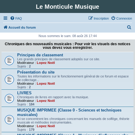
Le Monticule Musique
FAQ
Inscription
Connexion
R
Accueil du forum
e
Nous sommes le sam. 08 août 26 17:44
c
Chroniques des nouveautés musicales : Pour voir les visuels des notices
vous devez vous enregistrer.
h
Principes de classement
e
Les grands principes de classement adoptés sur ce site.
Modérateur :
Lopez Noël
r
Sujets :
2
c
Présentation du site
Toutes les informations sur le fonctionnement général de ce forum et espace
h
de collectage...
Modérateur :
Lopez Noël
e
Sujets :
2
r
LIVRES
Chroniques de livres en rapport avec la musique.
Modérateur :
Lopez Noël
Sujets :
184
MUSIQUE IMPRIMEE (Classe 0 - Sciences et techniques
musicales)
Ici se concentrent les chroniques concernant les manuels de solfège, théorie
musicale et méthodes instrumentales.
Modérateur :
Lopez Noël
Sujets :
179