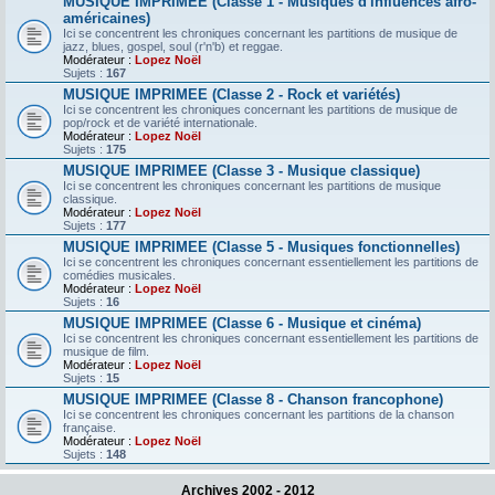
MUSIQUE IMPRIMEE (Classe 1 - Musiques d'influences afro-
américaines)
Ici se concentrent les chroniques concernant les partitions de musique de
jazz, blues, gospel, soul (r'n'b) et reggae.
Modérateur :
Lopez Noël
Sujets :
167
MUSIQUE IMPRIMEE (Classe 2 - Rock et variétés)
Ici se concentrent les chroniques concernant les partitions de musique de
pop/rock et de variété internationale.
Modérateur :
Lopez Noël
Sujets :
175
MUSIQUE IMPRIMEE (Classe 3 - Musique classique)
Ici se concentrent les chroniques concernant les partitions de musique
classique.
Modérateur :
Lopez Noël
Sujets :
177
MUSIQUE IMPRIMEE (Classe 5 - Musiques fonctionnelles)
Ici se concentrent les chroniques concernant essentiellement les partitions de
comédies musicales.
Modérateur :
Lopez Noël
Sujets :
16
MUSIQUE IMPRIMEE (Classe 6 - Musique et cinéma)
Ici se concentrent les chroniques concernant essentiellement les partitions de
musique de film.
Modérateur :
Lopez Noël
Sujets :
15
MUSIQUE IMPRIMEE (Classe 8 - Chanson francophone)
Ici se concentrent les chroniques concernant les partitions de la chanson
française.
Modérateur :
Lopez Noël
Sujets :
148
Archives 2002 - 2012