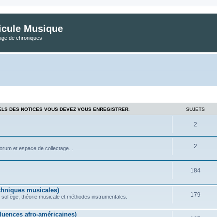
icule Musique
tage de chroniques
ELS DES NOTICES VOUS DEVEZ VOUS ENREGISTRER.
SUJETS
2
2
forum et espace de collectage...
184
chniques musicales)
179
 solfège, théorie musicale et méthodes instrumentales.
uences afro-américaines)