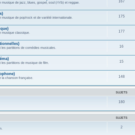
167
 musique de jazz, blues, gospel, soul (r'n'b) et reggae.
s)
175
e musique de pop/rock et de variété internationale.
ique)
177
de musique classique.
ionnelles)
16
 les partitions de comédies musicales.
néma)
15
les partitions de musique de film.
ophone)
148
e la chanson française.
SUJETS
180
SUJETS
2
n.