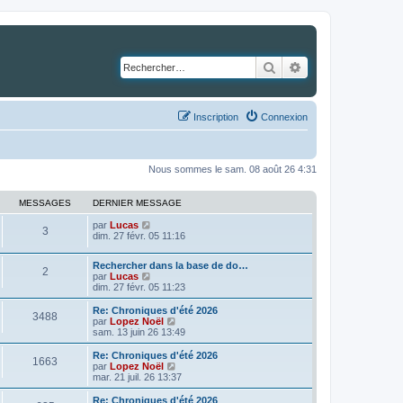
Rechercher
Recherche avancé
Inscription
Connexion
Nous sommes le sam. 08 août 26 4:31
MESSAGES
DERNIER MESSAGE
C
par
Lucas
3
o
dim. 27 févr. 05 11:16
n
s
Rechercher dans la base de do…
u
2
C
par
Lucas
l
o
dim. 27 févr. 05 11:23
t
n
e
s
Re: Chroniques d'été 2026
r
3488
u
C
par
Lopez Noël
l
l
o
sam. 13 juin 26 13:49
e
t
n
d
e
s
e
Re: Chroniques d'été 2026
1663
r
u
r
C
par
Lopez Noël
l
l
n
o
mar. 21 juil. 26 13:37
e
t
i
n
d
e
e
s
Re: Chroniques d'été 2026