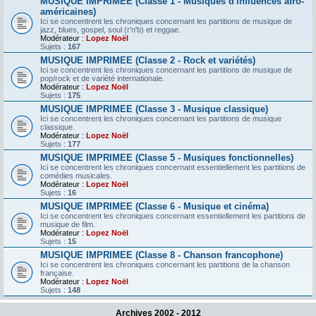
MUSIQUE IMPRIMEE (Classe 1 - Musiques d'influences afro-
américaines)
Ici se concentrent les chroniques concernant les partitions de musique de
jazz, blues, gospel, soul (r'n'b) et reggae.
Modérateur :
Lopez Noël
Sujets :
167
MUSIQUE IMPRIMEE (Classe 2 - Rock et variétés)
Ici se concentrent les chroniques concernant les partitions de musique de
pop/rock et de variété internationale.
Modérateur :
Lopez Noël
Sujets :
175
MUSIQUE IMPRIMEE (Classe 3 - Musique classique)
Ici se concentrent les chroniques concernant les partitions de musique
classique.
Modérateur :
Lopez Noël
Sujets :
177
MUSIQUE IMPRIMEE (Classe 5 - Musiques fonctionnelles)
Ici se concentrent les chroniques concernant essentiellement les partitions de
comédies musicales.
Modérateur :
Lopez Noël
Sujets :
16
MUSIQUE IMPRIMEE (Classe 6 - Musique et cinéma)
Ici se concentrent les chroniques concernant essentiellement les partitions de
musique de film.
Modérateur :
Lopez Noël
Sujets :
15
MUSIQUE IMPRIMEE (Classe 8 - Chanson francophone)
Ici se concentrent les chroniques concernant les partitions de la chanson
française.
Modérateur :
Lopez Noël
Sujets :
148
Archives 2002 - 2012