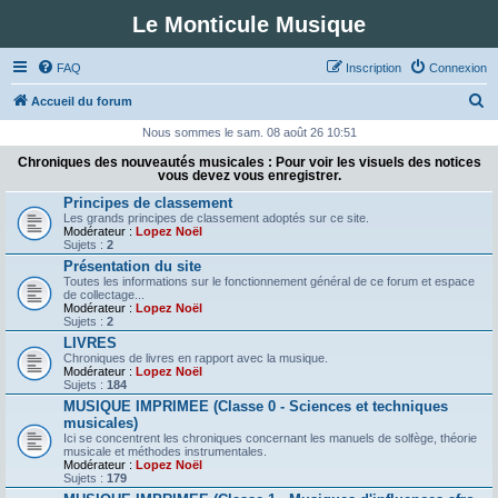
Le Monticule Musique
FAQ
Inscription
Connexion
R
Accueil du forum
e
Nous sommes le sam. 08 août 26 10:51
c
Chroniques des nouveautés musicales : Pour voir les visuels des notices
vous devez vous enregistrer.
h
Principes de classement
e
Les grands principes de classement adoptés sur ce site.
Modérateur :
Lopez Noël
r
Sujets :
2
c
Présentation du site
Toutes les informations sur le fonctionnement général de ce forum et espace
h
de collectage...
Modérateur :
Lopez Noël
e
Sujets :
2
r
LIVRES
Chroniques de livres en rapport avec la musique.
Modérateur :
Lopez Noël
Sujets :
184
MUSIQUE IMPRIMEE (Classe 0 - Sciences et techniques
musicales)
Ici se concentrent les chroniques concernant les manuels de solfège, théorie
musicale et méthodes instrumentales.
Modérateur :
Lopez Noël
Sujets :
179