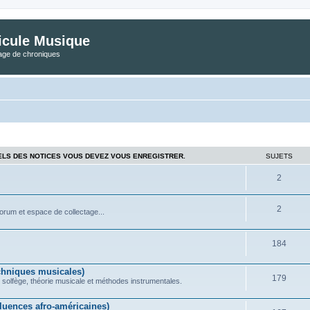
icule Musique
tage de chroniques
ELS DES NOTICES VOUS DEVEZ VOUS ENREGISTRER.
SUJETS
2
2
forum et espace de collectage...
184
chniques musicales)
179
 solfège, théorie musicale et méthodes instrumentales.
uences afro-américaines)