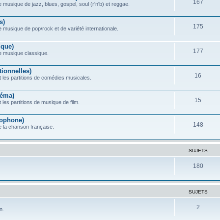
167
 musique de jazz, blues, gospel, soul (r'n'b) et reggae.
s)
175
e musique de pop/rock et de variété internationale.
ique)
177
de musique classique.
ionnelles)
16
 les partitions de comédies musicales.
néma)
15
les partitions de musique de film.
ophone)
148
e la chanson française.
SUJETS
180
SUJETS
2
n.