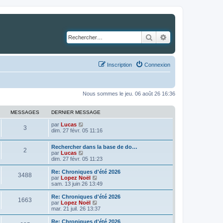
Rechercher
Recherche avancé
Inscription
Connexion
Nous sommes le jeu. 06 août 26 16:36
MESSAGES
DERNIER MESSAGE
C
par
Lucas
3
o
dim. 27 févr. 05 11:16
n
s
Rechercher dans la base de do…
u
2
C
par
Lucas
l
o
dim. 27 févr. 05 11:23
t
n
e
s
Re: Chroniques d'été 2026
r
3488
u
C
par
Lopez Noël
l
l
o
sam. 13 juin 26 13:49
e
t
n
d
e
s
e
Re: Chroniques d'été 2026
1663
r
u
r
C
par
Lopez Noël
l
l
n
o
mar. 21 juil. 26 13:37
e
t
i
n
d
e
e
s
Re: Chroniques d'été 2026