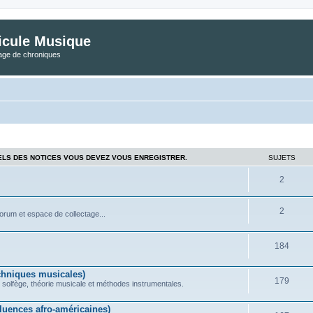
icule Musique
tage de chroniques
ELS DES NOTICES VOUS DEVEZ VOUS ENREGISTRER.
SUJETS
2
2
forum et espace de collectage...
184
chniques musicales)
179
 solfège, théorie musicale et méthodes instrumentales.
uences afro-américaines)