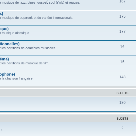
167
 musique de jazz, blues, gospel, soul (r'n'b) et reggae.
s)
175
e musique de pop/rock et de variété internationale.
ique)
177
de musique classique.
ionnelles)
16
 les partitions de comédies musicales.
néma)
15
les partitions de musique de film.
ophone)
148
e la chanson française.
SUJETS
180
SUJETS
2
n.