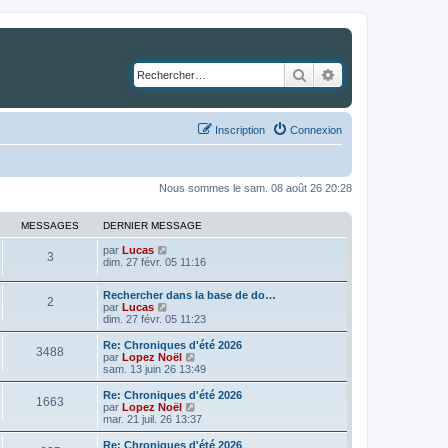
Rechercher
Recherche avancé
Inscription
Connexion
Nous sommes le sam. 08 août 26 20:28
MESSAGES
DERNIER MESSAGE
C
par
Lucas
3
o
dim. 27 févr. 05 11:16
n
s
Rechercher dans la base de do…
u
2
C
par
Lucas
l
o
dim. 27 févr. 05 11:23
t
n
e
s
Re: Chroniques d'été 2026
r
3488
u
C
par
Lopez Noël
l
l
o
sam. 13 juin 26 13:49
e
t
n
d
e
s
e
Re: Chroniques d'été 2026
1663
r
u
r
C
par
Lopez Noël
l
l
n
o
mar. 21 juil. 26 13:37
e
t
i
n
d
e
e
s
Re: Chroniques d'été 2026