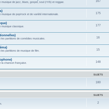
167
 musique de jazz, blues, gospel, soul (r'n'b) et reggae.
s)
175
e musique de pop/rock et de variété internationale.
ique)
177
de musique classique.
ionnelles)
16
 les partitions de comédies musicales.
néma)
15
les partitions de musique de film.
ophone)
148
e la chanson française.
SUJETS
180
SUJETS
2
n.