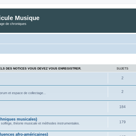
icule Musique
tage de chroniques
ELS DES NOTICES VOUS DEVEZ VOUS ENREGISTRER.
SUJETS
2
2
forum et espace de collectage...
184
chniques musicales)
179
 solfège, théorie musicale et méthodes instrumentales.
uences afro-américaines)