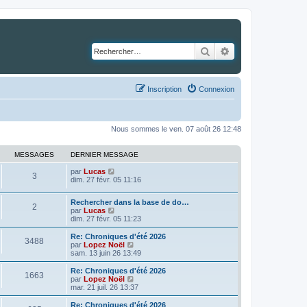
Rechercher
Recherche avancé
Inscription
Connexion
Nous sommes le ven. 07 août 26 12:48
MESSAGES
DERNIER MESSAGE
C
par
Lucas
3
o
dim. 27 févr. 05 11:16
n
s
Rechercher dans la base de do…
u
2
C
par
Lucas
l
o
dim. 27 févr. 05 11:23
t
n
e
s
Re: Chroniques d'été 2026
r
3488
u
C
par
Lopez Noël
l
l
o
sam. 13 juin 26 13:49
e
t
n
d
e
s
e
Re: Chroniques d'été 2026
1663
r
u
r
C
par
Lopez Noël
l
l
n
o
mar. 21 juil. 26 13:37
e
t
i
n
d
e
e
s
Re: Chroniques d'été 2026