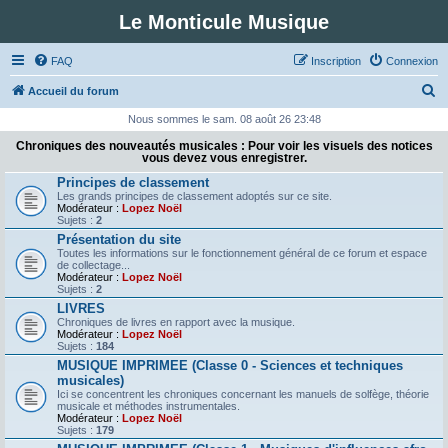
Le Monticule Musique
FAQ
Inscription
Connexion
R
Accueil du forum
e
Nous sommes le sam. 08 août 26 23:48
c
Chroniques des nouveautés musicales : Pour voir les visuels des notices
vous devez vous enregistrer.
h
Principes de classement
e
Les grands principes de classement adoptés sur ce site.
Modérateur :
Lopez Noël
r
Sujets :
2
c
Présentation du site
Toutes les informations sur le fonctionnement général de ce forum et espace
h
de collectage...
Modérateur :
Lopez Noël
e
Sujets :
2
r
LIVRES
Chroniques de livres en rapport avec la musique.
Modérateur :
Lopez Noël
Sujets :
184
MUSIQUE IMPRIMEE (Classe 0 - Sciences et techniques
musicales)
Ici se concentrent les chroniques concernant les manuels de solfège, théorie
musicale et méthodes instrumentales.
Modérateur :
Lopez Noël
Sujets :
179