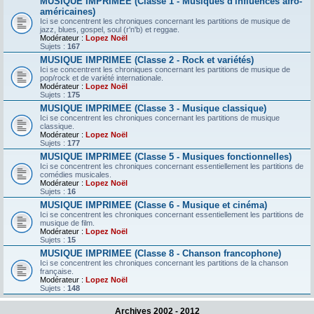
MUSIQUE IMPRIMEE (Classe 1 - Musiques d'influences afro-
américaines)
Ici se concentrent les chroniques concernant les partitions de musique de
jazz, blues, gospel, soul (r'n'b) et reggae.
Modérateur :
Lopez Noël
Sujets :
167
MUSIQUE IMPRIMEE (Classe 2 - Rock et variétés)
Ici se concentrent les chroniques concernant les partitions de musique de
pop/rock et de variété internationale.
Modérateur :
Lopez Noël
Sujets :
175
MUSIQUE IMPRIMEE (Classe 3 - Musique classique)
Ici se concentrent les chroniques concernant les partitions de musique
classique.
Modérateur :
Lopez Noël
Sujets :
177
MUSIQUE IMPRIMEE (Classe 5 - Musiques fonctionnelles)
Ici se concentrent les chroniques concernant essentiellement les partitions de
comédies musicales.
Modérateur :
Lopez Noël
Sujets :
16
MUSIQUE IMPRIMEE (Classe 6 - Musique et cinéma)
Ici se concentrent les chroniques concernant essentiellement les partitions de
musique de film.
Modérateur :
Lopez Noël
Sujets :
15
MUSIQUE IMPRIMEE (Classe 8 - Chanson francophone)
Ici se concentrent les chroniques concernant les partitions de la chanson
française.
Modérateur :
Lopez Noël
Sujets :
148
Archives 2002 - 2012