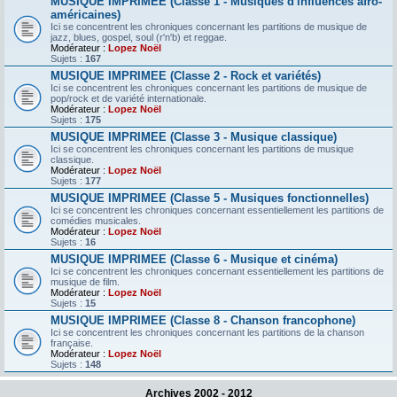
MUSIQUE IMPRIMEE (Classe 1 - Musiques d'influences afro-
américaines)
Ici se concentrent les chroniques concernant les partitions de musique de
jazz, blues, gospel, soul (r'n'b) et reggae.
Modérateur :
Lopez Noël
Sujets :
167
MUSIQUE IMPRIMEE (Classe 2 - Rock et variétés)
Ici se concentrent les chroniques concernant les partitions de musique de
pop/rock et de variété internationale.
Modérateur :
Lopez Noël
Sujets :
175
MUSIQUE IMPRIMEE (Classe 3 - Musique classique)
Ici se concentrent les chroniques concernant les partitions de musique
classique.
Modérateur :
Lopez Noël
Sujets :
177
MUSIQUE IMPRIMEE (Classe 5 - Musiques fonctionnelles)
Ici se concentrent les chroniques concernant essentiellement les partitions de
comédies musicales.
Modérateur :
Lopez Noël
Sujets :
16
MUSIQUE IMPRIMEE (Classe 6 - Musique et cinéma)
Ici se concentrent les chroniques concernant essentiellement les partitions de
musique de film.
Modérateur :
Lopez Noël
Sujets :
15
MUSIQUE IMPRIMEE (Classe 8 - Chanson francophone)
Ici se concentrent les chroniques concernant les partitions de la chanson
française.
Modérateur :
Lopez Noël
Sujets :
148
Archives 2002 - 2012