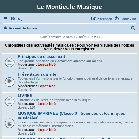
Le Monticule Musique
FAQ
Inscription
Connexion
R
Accueil du forum
e
Nous sommes le sam. 08 août 26 23:03
c
Chroniques des nouveautés musicales : Pour voir les visuels des notices
vous devez vous enregistrer.
h
Principes de classement
e
Les grands principes de classement adoptés sur ce site.
Modérateur :
Lopez Noël
r
Sujets :
2
c
Présentation du site
Toutes les informations sur le fonctionnement général de ce forum et espace
h
de collectage...
Modérateur :
Lopez Noël
e
Sujets :
2
r
LIVRES
Chroniques de livres en rapport avec la musique.
Modérateur :
Lopez Noël
Sujets :
184
MUSIQUE IMPRIMEE (Classe 0 - Sciences et techniques
musicales)
Ici se concentrent les chroniques concernant les manuels de solfège, théorie
musicale et méthodes instrumentales.
Modérateur :
Lopez Noël
Sujets :
179