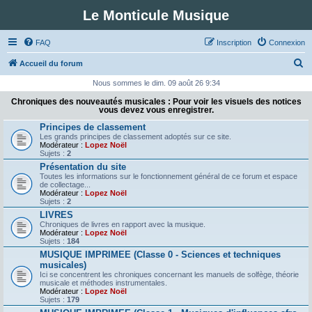
Le Monticule Musique
FAQ
Inscription
Connexion
R
Accueil du forum
e
Nous sommes le dim. 09 août 26 9:34
c
Chroniques des nouveautés musicales : Pour voir les visuels des notices
vous devez vous enregistrer.
h
Principes de classement
e
Les grands principes de classement adoptés sur ce site.
Modérateur :
Lopez Noël
r
Sujets :
2
c
Présentation du site
Toutes les informations sur le fonctionnement général de ce forum et espace
h
de collectage...
Modérateur :
Lopez Noël
e
Sujets :
2
r
LIVRES
Chroniques de livres en rapport avec la musique.
Modérateur :
Lopez Noël
Sujets :
184
MUSIQUE IMPRIMEE (Classe 0 - Sciences et techniques
musicales)
Ici se concentrent les chroniques concernant les manuels de solfège, théorie
musicale et méthodes instrumentales.
Modérateur :
Lopez Noël
Sujets :
179