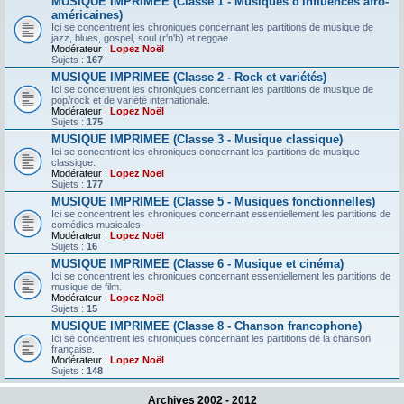
MUSIQUE IMPRIMEE (Classe 1 - Musiques d'influences afro-
américaines)
Ici se concentrent les chroniques concernant les partitions de musique de
jazz, blues, gospel, soul (r'n'b) et reggae.
Modérateur :
Lopez Noël
Sujets :
167
MUSIQUE IMPRIMEE (Classe 2 - Rock et variétés)
Ici se concentrent les chroniques concernant les partitions de musique de
pop/rock et de variété internationale.
Modérateur :
Lopez Noël
Sujets :
175
MUSIQUE IMPRIMEE (Classe 3 - Musique classique)
Ici se concentrent les chroniques concernant les partitions de musique
classique.
Modérateur :
Lopez Noël
Sujets :
177
MUSIQUE IMPRIMEE (Classe 5 - Musiques fonctionnelles)
Ici se concentrent les chroniques concernant essentiellement les partitions de
comédies musicales.
Modérateur :
Lopez Noël
Sujets :
16
MUSIQUE IMPRIMEE (Classe 6 - Musique et cinéma)
Ici se concentrent les chroniques concernant essentiellement les partitions de
musique de film.
Modérateur :
Lopez Noël
Sujets :
15
MUSIQUE IMPRIMEE (Classe 8 - Chanson francophone)
Ici se concentrent les chroniques concernant les partitions de la chanson
française.
Modérateur :
Lopez Noël
Sujets :
148
Archives 2002 - 2012