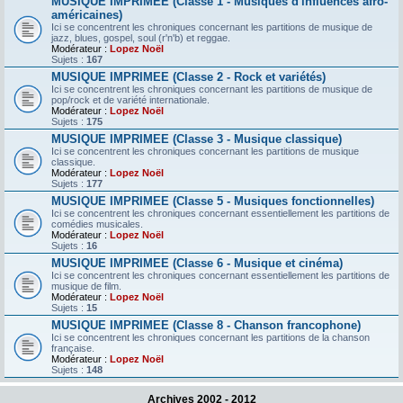
MUSIQUE IMPRIMEE (Classe 1 - Musiques d'influences afro-
américaines)
Ici se concentrent les chroniques concernant les partitions de musique de
jazz, blues, gospel, soul (r'n'b) et reggae.
Modérateur :
Lopez Noël
Sujets :
167
MUSIQUE IMPRIMEE (Classe 2 - Rock et variétés)
Ici se concentrent les chroniques concernant les partitions de musique de
pop/rock et de variété internationale.
Modérateur :
Lopez Noël
Sujets :
175
MUSIQUE IMPRIMEE (Classe 3 - Musique classique)
Ici se concentrent les chroniques concernant les partitions de musique
classique.
Modérateur :
Lopez Noël
Sujets :
177
MUSIQUE IMPRIMEE (Classe 5 - Musiques fonctionnelles)
Ici se concentrent les chroniques concernant essentiellement les partitions de
comédies musicales.
Modérateur :
Lopez Noël
Sujets :
16
MUSIQUE IMPRIMEE (Classe 6 - Musique et cinéma)
Ici se concentrent les chroniques concernant essentiellement les partitions de
musique de film.
Modérateur :
Lopez Noël
Sujets :
15
MUSIQUE IMPRIMEE (Classe 8 - Chanson francophone)
Ici se concentrent les chroniques concernant les partitions de la chanson
française.
Modérateur :
Lopez Noël
Sujets :
148
Archives 2002 - 2012