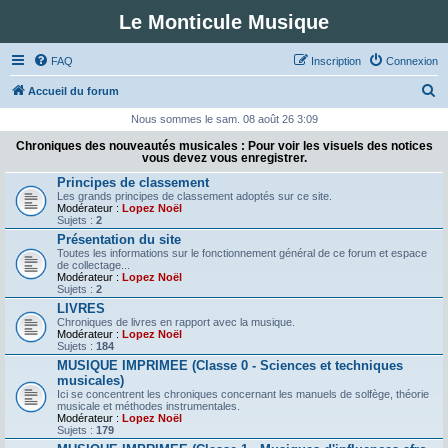
Le Monticule Musique
FAQ
Inscription
Connexion
R
Accueil du forum
e
Nous sommes le sam. 08 août 26 3:09
c
Chroniques des nouveautés musicales : Pour voir les visuels des notices
vous devez vous enregistrer.
h
Principes de classement
e
Les grands principes de classement adoptés sur ce site.
Modérateur :
Lopez Noël
r
Sujets :
2
c
Présentation du site
Toutes les informations sur le fonctionnement général de ce forum et espace
h
de collectage...
Modérateur :
Lopez Noël
e
Sujets :
2
r
LIVRES
Chroniques de livres en rapport avec la musique.
Modérateur :
Lopez Noël
Sujets :
184
MUSIQUE IMPRIMEE (Classe 0 - Sciences et techniques
musicales)
Ici se concentrent les chroniques concernant les manuels de solfège, théorie
musicale et méthodes instrumentales.
Modérateur :
Lopez Noël
Sujets :
179