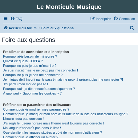
Le Monticule Musique
FAQ
Inscription
Connexion
R
Accueil du forum
Foire aux questions
e
Foire aux questions
c
h
Problèmes de connexion et d’inscription
Pourquoi ai-je besoin de m’inscrire ?
e
Qu’est-ce que la COPPA ?
r
Pourquoi ne puis-je pas m’inscrire ?
Je suis inscrit mais je ne peux pas me connecter !
c
Pourquoi ne puis-je pas me connecter ?
Je m’étais déjà inscrit par le passé mais ne peux à présent plus me connecter ?!
h
J’ai perdu mon mot de passe !
e
Pourquoi suis-je déconnecté automatiquement ?
À quoi sert « Supprimer les cookies » ?
r
Préférences et paramètres des utilisateurs
Comment puis-je modifier mes paramètres ?
Comment puis-je masquer mon nom d’utilisateur de la liste des utilisateurs en ligne ?
L’heure n’est pas correcte !
J’ai réglé le fuseau horaire mais l’heure n’est toujours pas correcte !
Ma langue n’apparaît pas dans la liste !
Que signifient les images situées à côté de mon nom d’utilisateur ?
Comment puis-je afficher un avatar ?