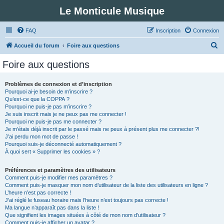
Le Monticule Musique
FAQ
Inscription
Connexion
R
Accueil du forum
Foire aux questions
e
Foire aux questions
c
h
Problèmes de connexion et d’inscription
Pourquoi ai-je besoin de m’inscrire ?
e
Qu’est-ce que la COPPA ?
r
Pourquoi ne puis-je pas m’inscrire ?
Je suis inscrit mais je ne peux pas me connecter !
c
Pourquoi ne puis-je pas me connecter ?
Je m’étais déjà inscrit par le passé mais ne peux à présent plus me connecter ?!
h
J’ai perdu mon mot de passe !
e
Pourquoi suis-je déconnecté automatiquement ?
À quoi sert « Supprimer les cookies » ?
r
Préférences et paramètres des utilisateurs
Comment puis-je modifier mes paramètres ?
Comment puis-je masquer mon nom d’utilisateur de la liste des utilisateurs en ligne ?
L’heure n’est pas correcte !
J’ai réglé le fuseau horaire mais l’heure n’est toujours pas correcte !
Ma langue n’apparaît pas dans la liste !
Que signifient les images situées à côté de mon nom d’utilisateur ?
Comment puis-je afficher un avatar ?