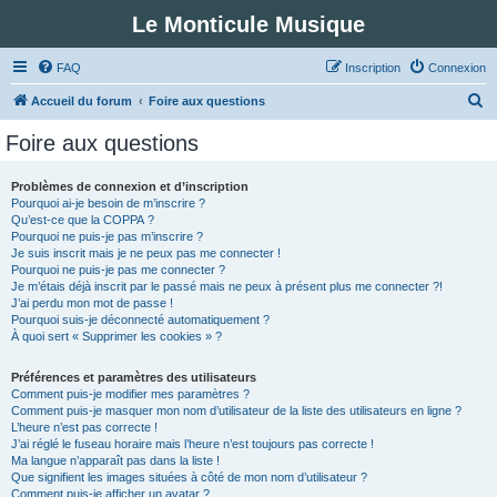
Le Monticule Musique
FAQ
Inscription
Connexion
R
Accueil du forum
Foire aux questions
e
Foire aux questions
c
h
Problèmes de connexion et d’inscription
Pourquoi ai-je besoin de m’inscrire ?
e
Qu’est-ce que la COPPA ?
r
Pourquoi ne puis-je pas m’inscrire ?
Je suis inscrit mais je ne peux pas me connecter !
c
Pourquoi ne puis-je pas me connecter ?
Je m’étais déjà inscrit par le passé mais ne peux à présent plus me connecter ?!
h
J’ai perdu mon mot de passe !
e
Pourquoi suis-je déconnecté automatiquement ?
À quoi sert « Supprimer les cookies » ?
r
Préférences et paramètres des utilisateurs
Comment puis-je modifier mes paramètres ?
Comment puis-je masquer mon nom d’utilisateur de la liste des utilisateurs en ligne ?
L’heure n’est pas correcte !
J’ai réglé le fuseau horaire mais l’heure n’est toujours pas correcte !
Ma langue n’apparaît pas dans la liste !
Que signifient les images situées à côté de mon nom d’utilisateur ?
Comment puis-je afficher un avatar ?