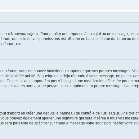
outon « Nouveau sujet ». Pour publier une réponse à un sujet ou un message, cliqu
 forum, une liste de vos permissions est affichée en bas de l’écran du forum ou du
ce forum, etc.
r du forum, vous ne pouvez modifier ou supprimer que vos propres messages. Vou
 initial ait été publié. Si quelqu’un a déjà répondu à votre message, un petit text
ion. Ce petit texte n’apparaîtra pas s’il s’agit d’une modification effectuée par un 
ue les utilisateurs normaux ne peuvent pas supprimer leur propre message si une ré
ut d’abord en créer une depuis le panneau de contrôle de l’utilisateur. Une fois c
ure. Vous pouvez également ajouter une signature qui sera insérée à tous vos mess
 vous sera plus utile de spécifier sur chaque message votre souhait d’insérer votre si