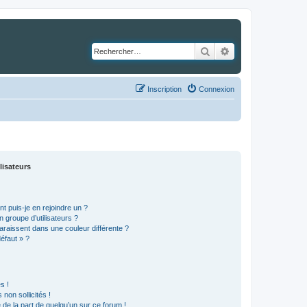
Rechercher
Recherche avancé
Inscription
Connexion
lisateurs
t puis-je en rejoindre un ?
 groupe d’utilisateurs ?
araissent dans une couleur différente ?
défaut » ?
s !
non sollicités !
e de la part de quelqu’un sur ce forum !