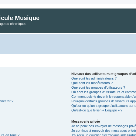
icule Musique
tage de chroniques
Niveaux des utilisateurs et groupes d’uti
Que sont les administrateurs ?
Que sont les modérateurs ?
Que sont les groupes d’utilisateurs ?
Où sont les groupes d’utilisateurs et commen
Comment puis-je devenir le responsable d’un
nnecter ?!
Pourquoi certains groupes d’utilisateurs app
Qu’est-ce qu’un « groupe d’utilisateurs par 
Qu’est-ce que le lien « L’équipe » ?
Messagerie privée
Je ne peux pas envoyer de messages privé
Je continue à recevoir des messages privés 
urs en ligne ?
J’ai reçu un courrier électronique indésirabl