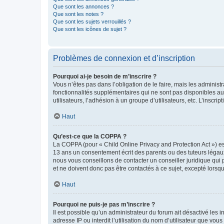
Que sont les annonces ?
Que sont les notes ?
Que sont les sujets verrouillés ?
Que sont les icônes de sujet ?
Problèmes de connexion et d’inscription
Pourquoi ai-je besoin de m’inscrire ?
Vous n’êtes pas dans l’obligation de le faire, mais les adminis
fonctionnalités supplémentaires qui ne sont pas disponibles aux 
utilisateurs, l’adhésion à un groupe d’utilisateurs, etc. L’insc
Haut
Qu’est-ce que la COPPA ?
La COPPA (pour « Child Online Privacy and Protection Act ») es
13 ans un consentement écrit des parents ou des tuteurs légaux
nous vous conseillons de contacter un conseiller juridique qui
et ne doivent donc pas être contactés à ce sujet, excepté lorsq
Haut
Pourquoi ne puis-je pas m’inscrire ?
Il est possible qu’un administrateur du forum ait désactivé les 
adresse IP ou interdit l’utilisation du nom d’utilisateur que vou