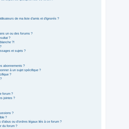
lisateurs de ma liste d’amis et d’ignorés ?
ans un ou des forums ?
sultat ?
blanche ?!
?
ssages et sujets ?
t les abonnements ?
onner à un sujet spécifique ?
ifique ?
 ?
ce forum ?
s jointes ?
cussions ?
ible ?
 d’abus ou d’ordres légaux liés à ce forum ?
r du forum ?