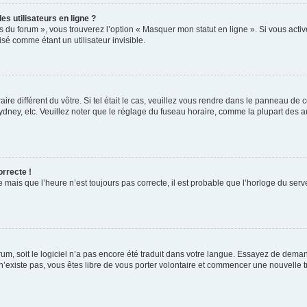
s utilisateurs en ligne ?
s du forum », vous trouverez l’option « Masquer mon statut en ligne ». Si vous activ
é comme étant un utilisateur invisible.
aire différent du vôtre. Si tel était le cas, veuillez vous rendre dans le panneau de co
ey, etc. Veuillez noter que le réglage du fuseau horaire, comme la plupart des autr
orrecte !
 mais que l’heure n’est toujours pas correcte, il est probable que l’horloge du serve
orum, soit le logiciel n’a pas encore été traduit dans votre langue. Essayez de deman
 n’existe pas, vous êtes libre de vous porter volontaire et commencer une nouvelle t