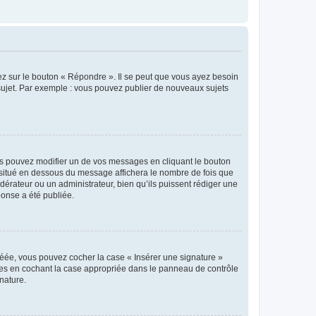
ez sur le bouton « Répondre ». Il se peut que vous ayez besoin
 sujet. Par exemple : vous pouvez publier de nouveaux sujets
s pouvez modifier un de vos messages en cliquant le bouton
e situé en dessous du message affichera le nombre de fois que
modérateur ou un administrateur, bien qu’ils puissent rédiger une
ponse a été publiée.
réée, vous pouvez cocher la case « Insérer une signature »
ages en cochant la case appropriée dans le panneau de contrôle
gnature.