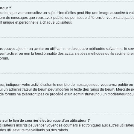
ateur ?
ur lorsque vous consultez un sujet. Une d’elles peut être une image associée à vo
mbre de messages que vous avez publié, ou permet de différencier votre statut parti
 unique et personnelle à chaque utilisateur.
ous pouvez ajouter un avatar en utilisant une des quatre méthodes suivantes : le serv
ent activer ou non la fonctionnalité des avatars et des méthodes qu’ils veuillent ren
forum.
ur, indiquent votre activité selon le nombre de messages que vous avez publié ou id
eul un administrateur du forum peut modifier le texte des rangs du forum. Merci de 
de forums ne toléreront pas ce procédé et un administrateur ou un modérateur pou
ur le lien de courrier électronique d’un utilisateur ?
s utilisateurs inscrits peuvent envoyer des courriers électroniques aux autres utili
es utilisateurs malveillants ou des robots.