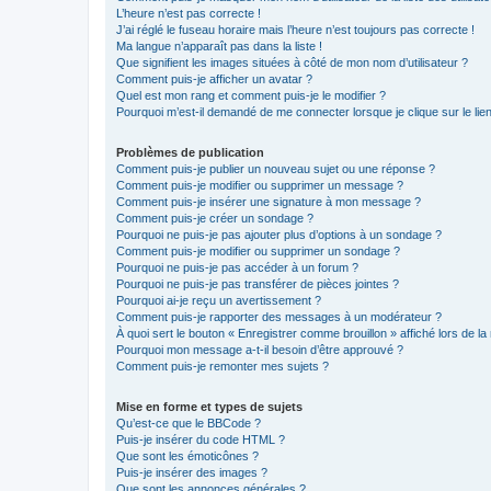
L’heure n’est pas correcte !
J’ai réglé le fuseau horaire mais l’heure n’est toujours pas correcte !
Ma langue n’apparaît pas dans la liste !
Que signifient les images situées à côté de mon nom d’utilisateur ?
Comment puis-je afficher un avatar ?
Quel est mon rang et comment puis-je le modifier ?
Pourquoi m’est-il demandé de me connecter lorsque je clique sur le lien 
Problèmes de publication
Comment puis-je publier un nouveau sujet ou une réponse ?
Comment puis-je modifier ou supprimer un message ?
Comment puis-je insérer une signature à mon message ?
Comment puis-je créer un sondage ?
Pourquoi ne puis-je pas ajouter plus d’options à un sondage ?
Comment puis-je modifier ou supprimer un sondage ?
Pourquoi ne puis-je pas accéder à un forum ?
Pourquoi ne puis-je pas transférer de pièces jointes ?
Pourquoi ai-je reçu un avertissement ?
Comment puis-je rapporter des messages à un modérateur ?
À quoi sert le bouton « Enregistrer comme brouillon » affiché lors de la 
Pourquoi mon message a-t-il besoin d’être approuvé ?
Comment puis-je remonter mes sujets ?
Mise en forme et types de sujets
Qu’est-ce que le BBCode ?
Puis-je insérer du code HTML ?
Que sont les émoticônes ?
Puis-je insérer des images ?
Que sont les annonces générales ?