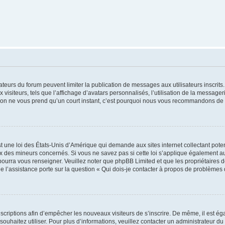
trateurs du forum peuvent limiter la publication de messages aux utilisateurs inscri
visiteurs, tels que l’affichage d’avatars personnalisés, l’utilisation de la messager
ription ne vous prend qu’un court instant, c’est pourquoi nous vous recommandons de l
t une loi des États-Unis d’Amérique qui demande aux sites internet collectant pot
 des mineurs concernés. Si vous ne savez pas si cette loi s’applique également au
 pourra vous renseigner. Veuillez noter que phpBB Limited et que les propriétaires
ue l’assistance porte sur la question « Qui dois-je contacter à propos de problèmes 
inscriptions afin d’empêcher les nouveaux visiteurs de s’inscrire. De même, il est é
s souhaitez utiliser. Pour plus d’informations, veuillez contacter un administrateur du