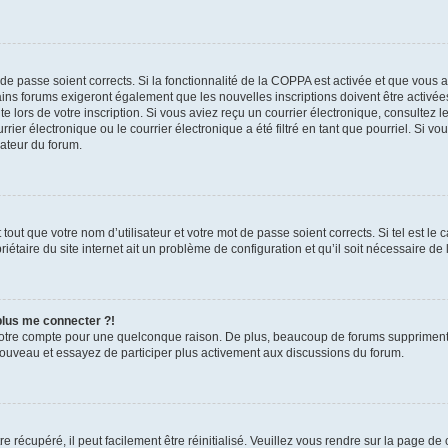
t de passe soient corrects. Si la fonctionnalité de la COPPA est activée et que vous 
ains forums exigeront également que les nouvelles inscriptions doivent être activée
te lors de votre inscription. Si vous aviez reçu un courrier électronique, consultez l
r électronique ou le courrier électronique a été filtré en tant que pourriel. Si vo
rateur du forum.
out que votre nom d’utilisateur et votre mot de passe soient corrects. Si tel est le
iétaire du site internet ait un problème de configuration et qu’il soit nécessaire de l
 plus me connecter ?!
votre compte pour une quelconque raison. De plus, beaucoup de forums suppriment pér
 nouveau et essayez de participer plus activement aux discussions du forum.
 récupéré, il peut facilement être réinitialisé. Veuillez vous rendre sur la page de