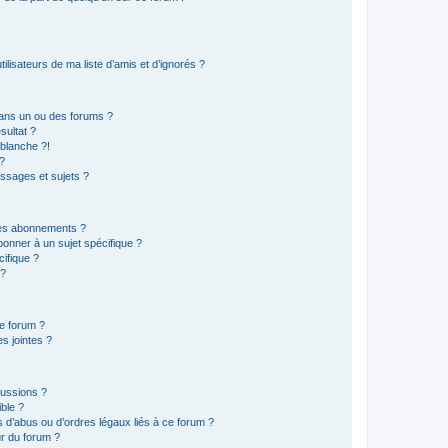
lisateurs de ma liste d’amis et d’ignorés ?
ans un ou des forums ?
sultat ?
blanche ?!
?
ssages et sujets ?
t les abonnements ?
onner à un sujet spécifique ?
ifique ?
 ?
ce forum ?
s jointes ?
cussions ?
ible ?
 d’abus ou d’ordres légaux liés à ce forum ?
r du forum ?