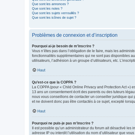
Que sont les annonces ?
Que sont les notes ?
Que sont les sujets verrouillés ?
Que sont les icônes de sujet ?
Problèmes de connexion et d’inscription
Pourquoi ai-je besoin de m’inscrire ?
Vous n’êtes pas dans l’obligation de le faire, mais les adminis
fonctionnalités supplémentaires qui ne sont pas disponibles aux 
utilisateurs, l’adhésion à un groupe d’utilisateurs, etc. L’insc
Haut
Qu’est-ce que la COPPA ?
La COPPA (pour « Child Online Privacy and Protection Act ») es
13 ans un consentement écrit des parents ou des tuteurs légaux
nous vous conseillons de contacter un conseiller juridique qui
et ne doivent donc pas être contactés à ce sujet, excepté lorsq
Haut
Pourquoi ne puis-je pas m’inscrire ?
Il est possible qu’un administrateur du forum ait désactivé les 
adresse IP ou interdit l’utilisation du nom d’utilisateur que vou