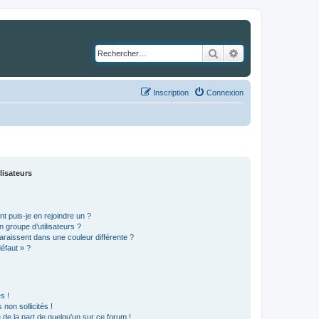
Rechercher
Recherche avancé
Inscription
Connexion
lisateurs
t puis-je en rejoindre un ?
 groupe d’utilisateurs ?
araissent dans une couleur différente ?
défaut » ?
s !
non sollicités !
e de la part de quelqu’un sur ce forum !