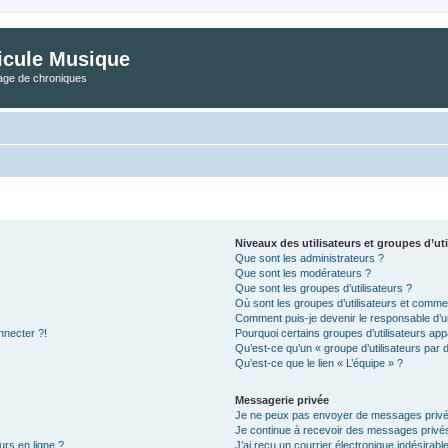
icule Musique
tage de chroniques
Niveaux des utilisateurs et groupes d’uti
Que sont les administrateurs ?
Que sont les modérateurs ?
Que sont les groupes d’utilisateurs ?
Où sont les groupes d’utilisateurs et commen
Comment puis-je devenir le responsable d’un
nnecter ?!
Pourquoi certains groupes d’utilisateurs app
Qu’est-ce qu’un « groupe d’utilisateurs par 
Qu’est-ce que le lien « L’équipe » ?
Messagerie privée
Je ne peux pas envoyer de messages privé
Je continue à recevoir des messages privés 
urs en ligne ?
J’ai reçu un courrier électronique indésirabl