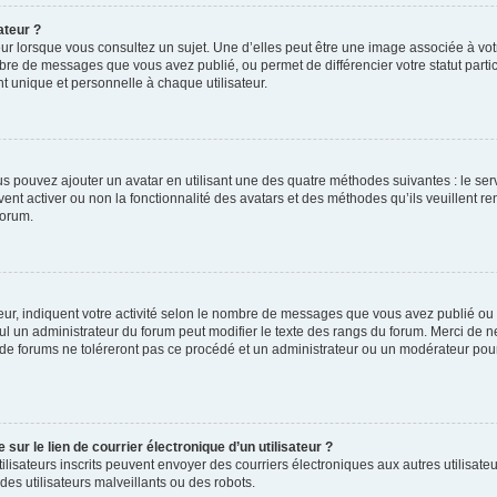
ateur ?
ur lorsque vous consultez un sujet. Une d’elles peut être une image associée à vo
mbre de messages que vous avez publié, ou permet de différencier votre statut parti
 unique et personnelle à chaque utilisateur.
ous pouvez ajouter un avatar en utilisant une des quatre méthodes suivantes : le serv
ent activer ou non la fonctionnalité des avatars et des méthodes qu’ils veuillent ren
forum.
ur, indiquent votre activité selon le nombre de messages que vous avez publié ou id
eul un administrateur du forum peut modifier le texte des rangs du forum. Merci de 
de forums ne toléreront pas ce procédé et un administrateur ou un modérateur pou
ur le lien de courrier électronique d’un utilisateur ?
s utilisateurs inscrits peuvent envoyer des courriers électroniques aux autres utili
es utilisateurs malveillants ou des robots.