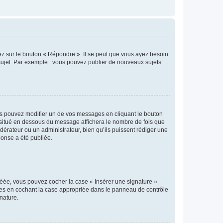
ez sur le bouton « Répondre ». Il se peut que vous ayez besoin
 sujet. Par exemple : vous pouvez publier de nouveaux sujets
s pouvez modifier un de vos messages en cliquant le bouton
e situé en dessous du message affichera le nombre de fois que
modérateur ou un administrateur, bien qu’ils puissent rédiger une
ponse a été publiée.
réée, vous pouvez cocher la case « Insérer une signature »
ages en cochant la case appropriée dans le panneau de contrôle
gnature.