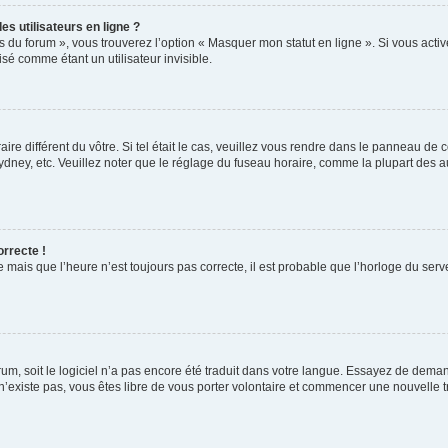
s utilisateurs en ligne ?
s du forum », vous trouverez l’option « Masquer mon statut en ligne ». Si vous activ
é comme étant un utilisateur invisible.
aire différent du vôtre. Si tel était le cas, veuillez vous rendre dans le panneau de co
ey, etc. Veuillez noter que le réglage du fuseau horaire, comme la plupart des autr
orrecte !
 mais que l’heure n’est toujours pas correcte, il est probable que l’horloge du serve
orum, soit le logiciel n’a pas encore été traduit dans votre langue. Essayez de deman
 n’existe pas, vous êtes libre de vous porter volontaire et commencer une nouvelle t