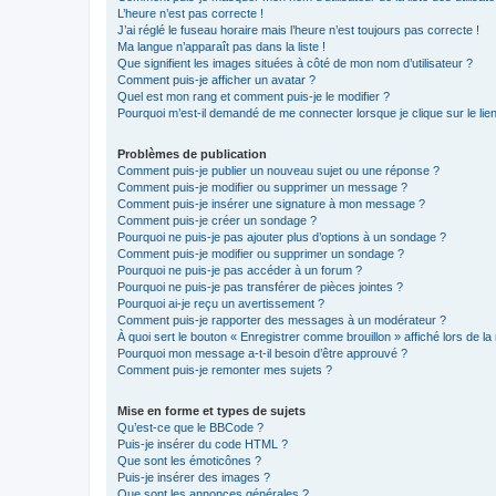
L’heure n’est pas correcte !
J’ai réglé le fuseau horaire mais l’heure n’est toujours pas correcte !
Ma langue n’apparaît pas dans la liste !
Que signifient les images situées à côté de mon nom d’utilisateur ?
Comment puis-je afficher un avatar ?
Quel est mon rang et comment puis-je le modifier ?
Pourquoi m’est-il demandé de me connecter lorsque je clique sur le lien 
Problèmes de publication
Comment puis-je publier un nouveau sujet ou une réponse ?
Comment puis-je modifier ou supprimer un message ?
Comment puis-je insérer une signature à mon message ?
Comment puis-je créer un sondage ?
Pourquoi ne puis-je pas ajouter plus d’options à un sondage ?
Comment puis-je modifier ou supprimer un sondage ?
Pourquoi ne puis-je pas accéder à un forum ?
Pourquoi ne puis-je pas transférer de pièces jointes ?
Pourquoi ai-je reçu un avertissement ?
Comment puis-je rapporter des messages à un modérateur ?
À quoi sert le bouton « Enregistrer comme brouillon » affiché lors de la 
Pourquoi mon message a-t-il besoin d’être approuvé ?
Comment puis-je remonter mes sujets ?
Mise en forme et types de sujets
Qu’est-ce que le BBCode ?
Puis-je insérer du code HTML ?
Que sont les émoticônes ?
Puis-je insérer des images ?
Que sont les annonces générales ?