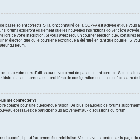
t de passe soient corrects. Si la fonctionnalité de la COPPA est activée et que vous 
ains forums exigeront également que les nouvelles inscriptions doivent être activée
te lors de votre inscription. Si vous aviez reçu un courrier électronique, consultez l
r électronique ou le courrier électronique a été filtré en tant que pourriel. Si vo
rateur du forum.
out que votre nom d’utilisateur et votre mot de passe soient corrects. Si tel est le
iétaire du site internet ait un problème de configuration et qu’il soit nécessaire de l
 plus me connecter ?!
votre compte pour une quelconque raison. De plus, beaucoup de forums suppriment pér
 nouveau et essayez de participer plus activement aux discussions du forum.
 récupéré, il peut facilement être réinitialisé. Veuillez vous rendre sur la page de