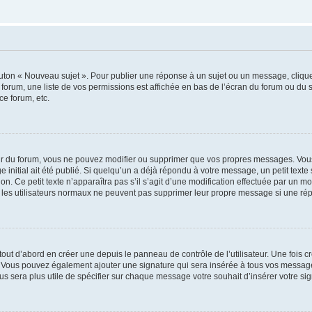
outon « Nouveau sujet ». Pour publier une réponse à un sujet ou un message, cliqu
 forum, une liste de vos permissions est affichée en bas de l’écran du forum ou du
ce forum, etc.
r du forum, vous ne pouvez modifier ou supprimer que vos propres messages. Vou
 initial ait été publié. Si quelqu’un a déjà répondu à votre message, un petit text
ion. Ce petit texte n’apparaîtra pas s’il s’agit d’une modification effectuée par un 
ue les utilisateurs normaux ne peuvent pas supprimer leur propre message si une ré
ut d’abord en créer une depuis le panneau de contrôle de l’utilisateur. Une fois c
ure. Vous pouvez également ajouter une signature qui sera insérée à tous vos mess
 vous sera plus utile de spécifier sur chaque message votre souhait d’insérer votre si