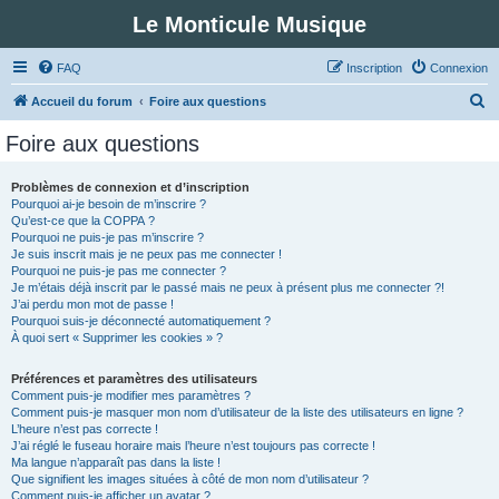
Le Monticule Musique
FAQ
Inscription
Connexion
R
Accueil du forum
Foire aux questions
e
Foire aux questions
c
h
Problèmes de connexion et d’inscription
Pourquoi ai-je besoin de m’inscrire ?
e
Qu’est-ce que la COPPA ?
r
Pourquoi ne puis-je pas m’inscrire ?
Je suis inscrit mais je ne peux pas me connecter !
c
Pourquoi ne puis-je pas me connecter ?
Je m’étais déjà inscrit par le passé mais ne peux à présent plus me connecter ?!
h
J’ai perdu mon mot de passe !
e
Pourquoi suis-je déconnecté automatiquement ?
À quoi sert « Supprimer les cookies » ?
r
Préférences et paramètres des utilisateurs
Comment puis-je modifier mes paramètres ?
Comment puis-je masquer mon nom d’utilisateur de la liste des utilisateurs en ligne ?
L’heure n’est pas correcte !
J’ai réglé le fuseau horaire mais l’heure n’est toujours pas correcte !
Ma langue n’apparaît pas dans la liste !
Que signifient les images situées à côté de mon nom d’utilisateur ?
Comment puis-je afficher un avatar ?