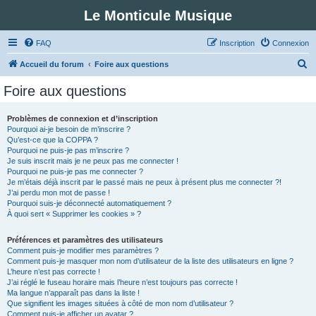
Le Monticule Musique
FAQ
Inscription
Connexion
R
Accueil du forum
Foire aux questions
e
Foire aux questions
c
h
Problèmes de connexion et d’inscription
Pourquoi ai-je besoin de m’inscrire ?
e
Qu’est-ce que la COPPA ?
r
Pourquoi ne puis-je pas m’inscrire ?
Je suis inscrit mais je ne peux pas me connecter !
c
Pourquoi ne puis-je pas me connecter ?
Je m’étais déjà inscrit par le passé mais ne peux à présent plus me connecter ?!
h
J’ai perdu mon mot de passe !
e
Pourquoi suis-je déconnecté automatiquement ?
À quoi sert « Supprimer les cookies » ?
r
Préférences et paramètres des utilisateurs
Comment puis-je modifier mes paramètres ?
Comment puis-je masquer mon nom d’utilisateur de la liste des utilisateurs en ligne ?
L’heure n’est pas correcte !
J’ai réglé le fuseau horaire mais l’heure n’est toujours pas correcte !
Ma langue n’apparaît pas dans la liste !
Que signifient les images situées à côté de mon nom d’utilisateur ?
Comment puis-je afficher un avatar ?