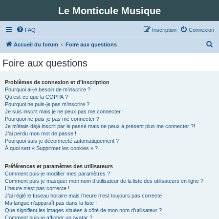
Le Monticule Musique
FAQ
Inscription
Connexion
R
Accueil du forum
Foire aux questions
e
Foire aux questions
c
h
Problèmes de connexion et d’inscription
Pourquoi ai-je besoin de m’inscrire ?
e
Qu’est-ce que la COPPA ?
r
Pourquoi ne puis-je pas m’inscrire ?
Je suis inscrit mais je ne peux pas me connecter !
c
Pourquoi ne puis-je pas me connecter ?
Je m’étais déjà inscrit par le passé mais ne peux à présent plus me connecter ?!
h
J’ai perdu mon mot de passe !
e
Pourquoi suis-je déconnecté automatiquement ?
À quoi sert « Supprimer les cookies » ?
r
Préférences et paramètres des utilisateurs
Comment puis-je modifier mes paramètres ?
Comment puis-je masquer mon nom d’utilisateur de la liste des utilisateurs en ligne ?
L’heure n’est pas correcte !
J’ai réglé le fuseau horaire mais l’heure n’est toujours pas correcte !
Ma langue n’apparaît pas dans la liste !
Que signifient les images situées à côté de mon nom d’utilisateur ?
Comment puis-je afficher un avatar ?