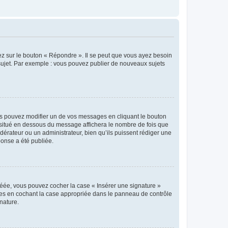
ez sur le bouton « Répondre ». Il se peut que vous ayez besoin
 sujet. Par exemple : vous pouvez publier de nouveaux sujets
s pouvez modifier un de vos messages en cliquant le bouton
e situé en dessous du message affichera le nombre de fois que
modérateur ou un administrateur, bien qu’ils puissent rédiger une
ponse a été publiée.
réée, vous pouvez cocher la case « Insérer une signature »
ages en cochant la case appropriée dans le panneau de contrôle
gnature.