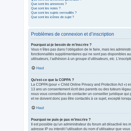
Que sont les annonces ?
Que sont les notes ?
Que sont les sujets verrouillés ?
Que sont les icônes de sujet ?
Problèmes de connexion et d’inscription
Pourquoi ai-je besoin de m’inscrire ?
Vous n’êtes pas dans l’obligation de le faire, mais les adminis
fonctionnalités supplémentaires qui ne sont pas disponibles aux 
utilisateurs, l’adhésion à un groupe d’utilisateurs, etc. L’insc
Haut
Qu’est-ce que la COPPA ?
La COPPA (pour « Child Online Privacy and Protection Act ») es
13 ans un consentement écrit des parents ou des tuteurs légaux
nous vous conseillons de contacter un conseiller juridique qui
et ne doivent donc pas être contactés à ce sujet, excepté lorsq
Haut
Pourquoi ne puis-je pas m’inscrire ?
Il est possible qu’un administrateur du forum ait désactivé les 
adresse IP ou interdit l’utilisation du nom d’utilisateur que vou