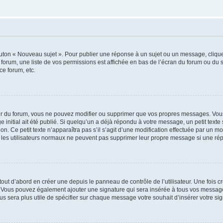
outon « Nouveau sujet ». Pour publier une réponse à un sujet ou un message, cliqu
 forum, une liste de vos permissions est affichée en bas de l’écran du forum ou du
ce forum, etc.
r du forum, vous ne pouvez modifier ou supprimer que vos propres messages. Vou
 initial ait été publié. Si quelqu’un a déjà répondu à votre message, un petit text
ion. Ce petit texte n’apparaîtra pas s’il s’agit d’une modification effectuée par un 
ue les utilisateurs normaux ne peuvent pas supprimer leur propre message si une ré
ut d’abord en créer une depuis le panneau de contrôle de l’utilisateur. Une fois c
ure. Vous pouvez également ajouter une signature qui sera insérée à tous vos mess
 vous sera plus utile de spécifier sur chaque message votre souhait d’insérer votre si