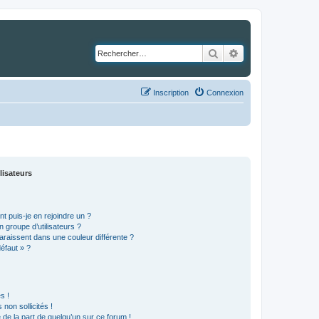
Rechercher
Recherche avancé
Inscription
Connexion
lisateurs
t puis-je en rejoindre un ?
 groupe d’utilisateurs ?
araissent dans une couleur différente ?
défaut » ?
s !
non sollicités !
e de la part de quelqu’un sur ce forum !