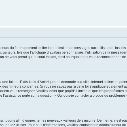
trateurs du forum peuvent limiter la publication de messages aux utilisateurs inscri
visiteurs, tels que l’affichage d’avatars personnalisés, l’utilisation de la messager
ription ne vous prend qu’un court instant, c’est pourquoi nous vous recommandons de l
t une loi des États-Unis d’Amérique qui demande aux sites internet collectant pot
 des mineurs concernés. Si vous ne savez pas si cette loi s’applique également au
 pourra vous renseigner. Veuillez noter que phpBB Limited et que les propriétaires
ue l’assistance porte sur la question « Qui dois-je contacter à propos de problèmes 
inscriptions afin d’empêcher les nouveaux visiteurs de s’inscrire. De même, il est é
s souhaitez utiliser. Pour plus d’informations, veuillez contacter un administrateur du