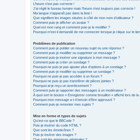
L’heure n’est pas correcte !
J’ai réglé le fuseau horaire mais l’heure n’est toujours pas correcte !
Ma langue n’apparaît pas dans la liste !
Que signifient les images situées à côté de mon nom d’utilisateur ?
Comment puis-je afficher un avatar ?
Quel est mon rang et comment puis-je le modifier ?
Pourquoi m’est-il demandé de me connecter lorsque je clique sur le lien 
Problèmes de publication
Comment puis-je publier un nouveau sujet ou une réponse ?
Comment puis-je modifier ou supprimer un message ?
Comment puis-je insérer une signature à mon message ?
Comment puis-je créer un sondage ?
Pourquoi ne puis-je pas ajouter plus d’options à un sondage ?
Comment puis-je modifier ou supprimer un sondage ?
Pourquoi ne puis-je pas accéder à un forum ?
Pourquoi ne puis-je pas transférer de pièces jointes ?
Pourquoi ai-je reçu un avertissement ?
Comment puis-je rapporter des messages à un modérateur ?
À quoi sert le bouton « Enregistrer comme brouillon » affiché lors de la 
Pourquoi mon message a-t-il besoin d’être approuvé ?
Comment puis-je remonter mes sujets ?
Mise en forme et types de sujets
Qu’est-ce que le BBCode ?
Puis-je insérer du code HTML ?
Que sont les émoticônes ?
Puis-je insérer des images ?
Que sont les annonces générales ?