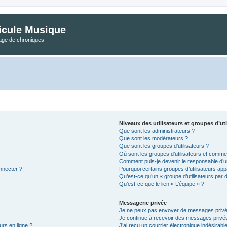
icule Musique
tage de chroniques
Niveaux des utilisateurs et groupes d’uti
Que sont les administrateurs ?
Que sont les modérateurs ?
Que sont les groupes d’utilisateurs ?
Où sont les groupes d’utilisateurs et commen
Comment puis-je devenir le responsable d’un
nnecter ?!
Pourquoi certains groupes d’utilisateurs app
Qu’est-ce qu’un « groupe d’utilisateurs par 
Qu’est-ce que le lien « L’équipe » ?
Messagerie privée
Je ne peux pas envoyer de messages privé
Je continue à recevoir des messages privés 
urs en ligne ?
J’ai reçu un courrier électronique indésirabl