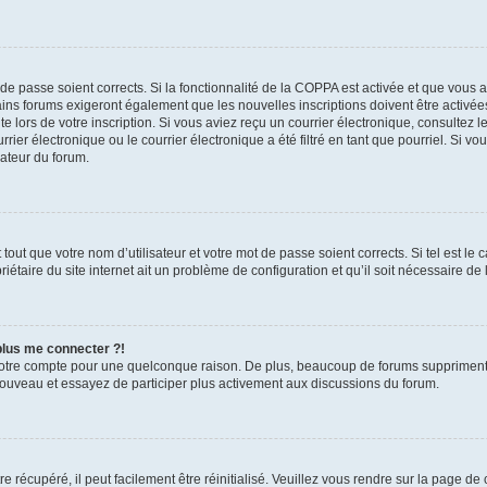
t de passe soient corrects. Si la fonctionnalité de la COPPA est activée et que vous 
ains forums exigeront également que les nouvelles inscriptions doivent être activée
te lors de votre inscription. Si vous aviez reçu un courrier électronique, consultez l
r électronique ou le courrier électronique a été filtré en tant que pourriel. Si vo
rateur du forum.
out que votre nom d’utilisateur et votre mot de passe soient corrects. Si tel est le
iétaire du site internet ait un problème de configuration et qu’il soit nécessaire de l
 plus me connecter ?!
votre compte pour une quelconque raison. De plus, beaucoup de forums suppriment pér
 nouveau et essayez de participer plus activement aux discussions du forum.
 récupéré, il peut facilement être réinitialisé. Veuillez vous rendre sur la page de