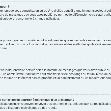
ateur ?
ur lorsque vous consultez un sujet. Une d’elles peut être une image associée à vo
mbre de messages que vous avez publié, ou permet de différencier votre statut parti
 unique et personnelle à chaque utilisateur.
ous pouvez ajouter un avatar en utilisant une des quatre méthodes suivantes : le serv
ent activer ou non la fonctionnalité des avatars et des méthodes qu’ils veuillent ren
forum.
ur, indiquent votre activité selon le nombre de messages que vous avez publié ou id
eul un administrateur du forum peut modifier le texte des rangs du forum. Merci de 
de forums ne toléreront pas ce procédé et un administrateur ou un modérateur pou
ur le lien de courrier électronique d’un utilisateur ?
s utilisateurs inscrits peuvent envoyer des courriers électroniques aux autres utili
es utilisateurs malveillants ou des robots.