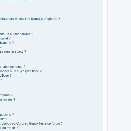
lisateurs de ma liste d’amis et d’ignorés ?
ans un ou des forums ?
sultat ?
blanche ?!
?
ssages et sujets ?
t les abonnements ?
onner à un sujet spécifique ?
ifique ?
 ?
ce forum ?
s jointes ?
cussions ?
ible ?
 d’abus ou d’ordres légaux liés à ce forum ?
r du forum ?