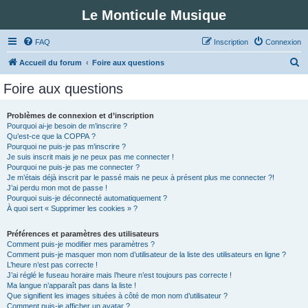
Le Monticule Musique
FAQ
Inscription
Connexion
R
Accueil du forum
Foire aux questions
e
Foire aux questions
c
h
Problèmes de connexion et d’inscription
Pourquoi ai-je besoin de m’inscrire ?
e
Qu’est-ce que la COPPA ?
r
Pourquoi ne puis-je pas m’inscrire ?
Je suis inscrit mais je ne peux pas me connecter !
c
Pourquoi ne puis-je pas me connecter ?
Je m’étais déjà inscrit par le passé mais ne peux à présent plus me connecter ?!
h
J’ai perdu mon mot de passe !
e
Pourquoi suis-je déconnecté automatiquement ?
À quoi sert « Supprimer les cookies » ?
r
Préférences et paramètres des utilisateurs
Comment puis-je modifier mes paramètres ?
Comment puis-je masquer mon nom d’utilisateur de la liste des utilisateurs en ligne ?
L’heure n’est pas correcte !
J’ai réglé le fuseau horaire mais l’heure n’est toujours pas correcte !
Ma langue n’apparaît pas dans la liste !
Que signifient les images situées à côté de mon nom d’utilisateur ?
Comment puis-je afficher un avatar ?