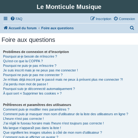
Le Monticule Musique
FAQ
Inscription
Connexion
R
Accueil du forum
Foire aux questions
e
Foire aux questions
c
h
Problèmes de connexion et d’inscription
Pourquoi ai-je besoin de m’inscrire ?
e
Qu’est-ce que la COPPA ?
r
Pourquoi ne puis-je pas m’inscrire ?
Je suis inscrit mais je ne peux pas me connecter !
c
Pourquoi ne puis-je pas me connecter ?
Je m’étais déjà inscrit par le passé mais ne peux à présent plus me connecter ?!
h
J’ai perdu mon mot de passe !
e
Pourquoi suis-je déconnecté automatiquement ?
À quoi sert « Supprimer les cookies » ?
r
Préférences et paramètres des utilisateurs
Comment puis-je modifier mes paramètres ?
Comment puis-je masquer mon nom d’utilisateur de la liste des utilisateurs en ligne ?
L’heure n’est pas correcte !
J’ai réglé le fuseau horaire mais l’heure n’est toujours pas correcte !
Ma langue n’apparaît pas dans la liste !
Que signifient les images situées à côté de mon nom d’utilisateur ?
Comment puis-je afficher un avatar ?