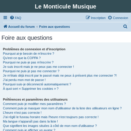
Le Monticule Musique
FAQ
Inscription
Connexion
R
Accueil du forum
Foire aux questions
e
Foire aux questions
c
h
Problèmes de connexion et d’inscription
Pourquoi ai-je besoin de m’inscrire ?
e
Qu’est-ce que la COPPA ?
r
Pourquoi ne puis-je pas m’inscrire ?
Je suis inscrit mais je ne peux pas me connecter !
c
Pourquoi ne puis-je pas me connecter ?
Je m’étais déjà inscrit par le passé mais ne peux à présent plus me connecter ?!
h
J’ai perdu mon mot de passe !
e
Pourquoi suis-je déconnecté automatiquement ?
À quoi sert « Supprimer les cookies » ?
r
Préférences et paramètres des utilisateurs
Comment puis-je modifier mes paramètres ?
Comment puis-je masquer mon nom d’utilisateur de la liste des utilisateurs en ligne ?
L’heure n’est pas correcte !
J’ai réglé le fuseau horaire mais l’heure n’est toujours pas correcte !
Ma langue n’apparaît pas dans la liste !
Que signifient les images situées à côté de mon nom d’utilisateur ?
Comment puis-je afficher un avatar ?