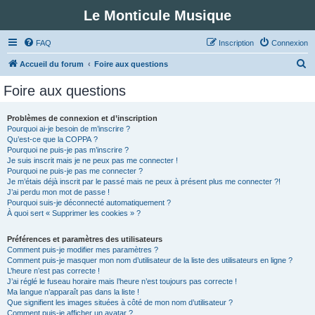
Le Monticule Musique
FAQ
Inscription
Connexion
R
Accueil du forum
Foire aux questions
e
Foire aux questions
c
h
Problèmes de connexion et d’inscription
Pourquoi ai-je besoin de m’inscrire ?
e
Qu’est-ce que la COPPA ?
r
Pourquoi ne puis-je pas m’inscrire ?
Je suis inscrit mais je ne peux pas me connecter !
c
Pourquoi ne puis-je pas me connecter ?
Je m’étais déjà inscrit par le passé mais ne peux à présent plus me connecter ?!
h
J’ai perdu mon mot de passe !
e
Pourquoi suis-je déconnecté automatiquement ?
À quoi sert « Supprimer les cookies » ?
r
Préférences et paramètres des utilisateurs
Comment puis-je modifier mes paramètres ?
Comment puis-je masquer mon nom d’utilisateur de la liste des utilisateurs en ligne ?
L’heure n’est pas correcte !
J’ai réglé le fuseau horaire mais l’heure n’est toujours pas correcte !
Ma langue n’apparaît pas dans la liste !
Que signifient les images situées à côté de mon nom d’utilisateur ?
Comment puis-je afficher un avatar ?