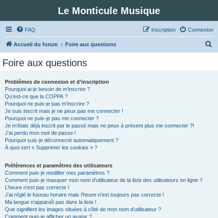
Le Monticule Musique
FAQ
Inscription
Connexion
R
Accueil du forum
Foire aux questions
e
Foire aux questions
c
h
Problèmes de connexion et d’inscription
Pourquoi ai-je besoin de m’inscrire ?
e
Qu’est-ce que la COPPA ?
r
Pourquoi ne puis-je pas m’inscrire ?
Je suis inscrit mais je ne peux pas me connecter !
c
Pourquoi ne puis-je pas me connecter ?
Je m’étais déjà inscrit par le passé mais ne peux à présent plus me connecter ?!
h
J’ai perdu mon mot de passe !
e
Pourquoi suis-je déconnecté automatiquement ?
À quoi sert « Supprimer les cookies » ?
r
Préférences et paramètres des utilisateurs
Comment puis-je modifier mes paramètres ?
Comment puis-je masquer mon nom d’utilisateur de la liste des utilisateurs en ligne ?
L’heure n’est pas correcte !
J’ai réglé le fuseau horaire mais l’heure n’est toujours pas correcte !
Ma langue n’apparaît pas dans la liste !
Que signifient les images situées à côté de mon nom d’utilisateur ?
Comment puis-je afficher un avatar ?