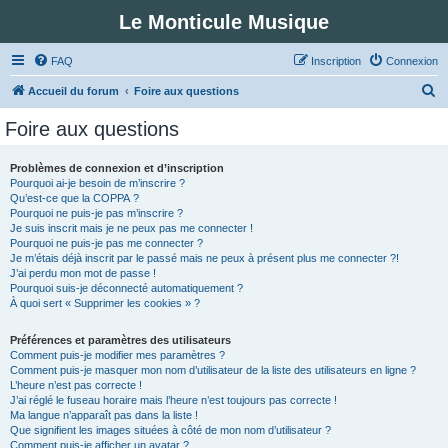
Le Monticule Musique
FAQ
Inscription
Connexion
R
Accueil du forum
Foire aux questions
e
Foire aux questions
c
h
Problèmes de connexion et d’inscription
Pourquoi ai-je besoin de m’inscrire ?
e
Qu’est-ce que la COPPA ?
r
Pourquoi ne puis-je pas m’inscrire ?
Je suis inscrit mais je ne peux pas me connecter !
c
Pourquoi ne puis-je pas me connecter ?
Je m’étais déjà inscrit par le passé mais ne peux à présent plus me connecter ?!
h
J’ai perdu mon mot de passe !
e
Pourquoi suis-je déconnecté automatiquement ?
À quoi sert « Supprimer les cookies » ?
r
Préférences et paramètres des utilisateurs
Comment puis-je modifier mes paramètres ?
Comment puis-je masquer mon nom d’utilisateur de la liste des utilisateurs en ligne ?
L’heure n’est pas correcte !
J’ai réglé le fuseau horaire mais l’heure n’est toujours pas correcte !
Ma langue n’apparaît pas dans la liste !
Que signifient les images situées à côté de mon nom d’utilisateur ?
Comment puis-je afficher un avatar ?