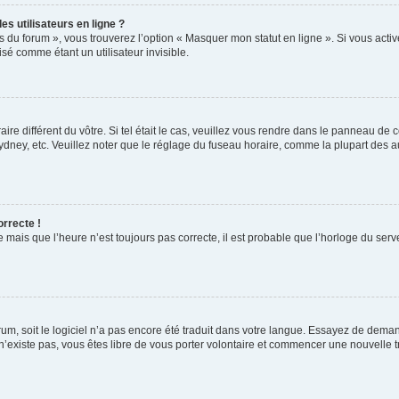
s utilisateurs en ligne ?
s du forum », vous trouverez l’option « Masquer mon statut en ligne ». Si vous activ
é comme étant un utilisateur invisible.
aire différent du vôtre. Si tel était le cas, veuillez vous rendre dans le panneau de co
ey, etc. Veuillez noter que le réglage du fuseau horaire, comme la plupart des autr
orrecte !
 mais que l’heure n’est toujours pas correcte, il est probable que l’horloge du serve
orum, soit le logiciel n’a pas encore été traduit dans votre langue. Essayez de deman
 n’existe pas, vous êtes libre de vous porter volontaire et commencer une nouvelle t