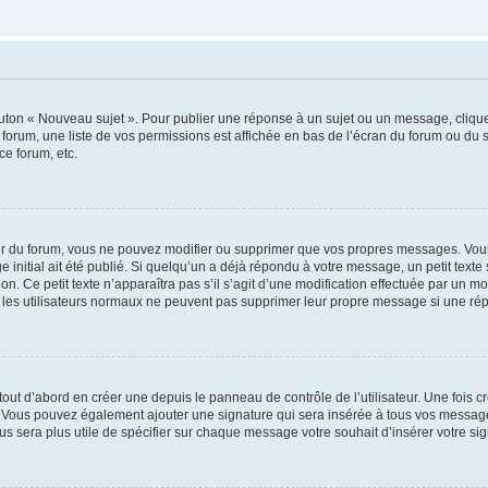
outon « Nouveau sujet ». Pour publier une réponse à un sujet ou un message, cliqu
 forum, une liste de vos permissions est affichée en bas de l’écran du forum ou du
ce forum, etc.
r du forum, vous ne pouvez modifier ou supprimer que vos propres messages. Vou
 initial ait été publié. Si quelqu’un a déjà répondu à votre message, un petit text
ion. Ce petit texte n’apparaîtra pas s’il s’agit d’une modification effectuée par un 
ue les utilisateurs normaux ne peuvent pas supprimer leur propre message si une ré
ut d’abord en créer une depuis le panneau de contrôle de l’utilisateur. Une fois c
ure. Vous pouvez également ajouter une signature qui sera insérée à tous vos mess
 vous sera plus utile de spécifier sur chaque message votre souhait d’insérer votre si