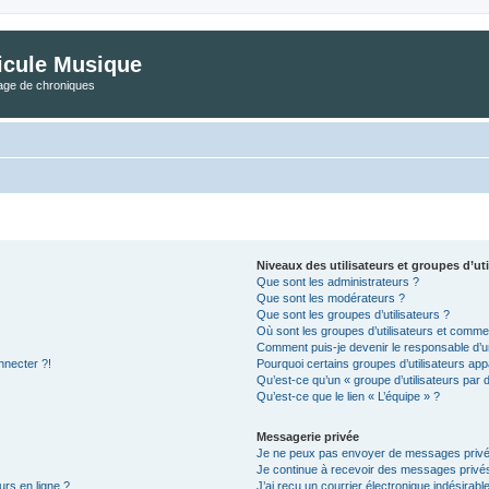
icule Musique
tage de chroniques
Niveaux des utilisateurs et groupes d’uti
Que sont les administrateurs ?
Que sont les modérateurs ?
Que sont les groupes d’utilisateurs ?
Où sont les groupes d’utilisateurs et commen
Comment puis-je devenir le responsable d’un
nnecter ?!
Pourquoi certains groupes d’utilisateurs app
Qu’est-ce qu’un « groupe d’utilisateurs par 
Qu’est-ce que le lien « L’équipe » ?
Messagerie privée
Je ne peux pas envoyer de messages privé
Je continue à recevoir des messages privés 
urs en ligne ?
J’ai reçu un courrier électronique indésirabl