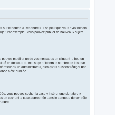
ez sur le bouton « Répondre ». Il se peut que vous ayez besoin
 sujet. Par exemple : vous pouvez publier de nouveaux sujets
s pouvez modifier un de vos messages en cliquant le bouton
e situé en dessous du message affichera le nombre de fois que
modérateur ou un administrateur, bien qu’ils puissent rédiger une
ponse a été publiée.
réée, vous pouvez cocher la case « Insérer une signature »
ages en cochant la case appropriée dans le panneau de contrôle
gnature.