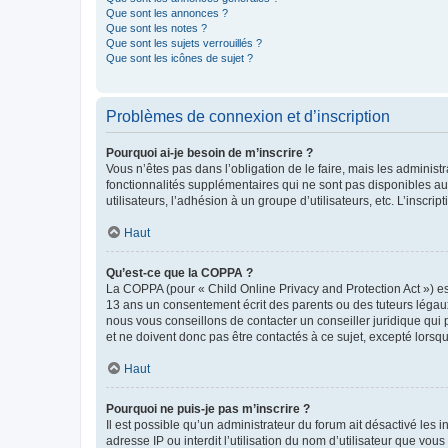
Que sont les annonces ?
Que sont les notes ?
Que sont les sujets verrouillés ?
Que sont les icônes de sujet ?
Problèmes de connexion et d’inscription
Pourquoi ai-je besoin de m’inscrire ?
Vous n’êtes pas dans l’obligation de le faire, mais les adminis
fonctionnalités supplémentaires qui ne sont pas disponibles aux 
utilisateurs, l’adhésion à un groupe d’utilisateurs, etc. L’insc
Haut
Qu’est-ce que la COPPA ?
La COPPA (pour « Child Online Privacy and Protection Act ») es
13 ans un consentement écrit des parents ou des tuteurs légaux
nous vous conseillons de contacter un conseiller juridique qui
et ne doivent donc pas être contactés à ce sujet, excepté lorsq
Haut
Pourquoi ne puis-je pas m’inscrire ?
Il est possible qu’un administrateur du forum ait désactivé les 
adresse IP ou interdit l’utilisation du nom d’utilisateur que vou