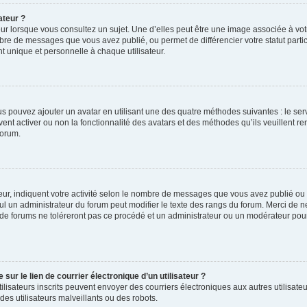
ateur ?
ur lorsque vous consultez un sujet. Une d’elles peut être une image associée à vo
mbre de messages que vous avez publié, ou permet de différencier votre statut parti
 unique et personnelle à chaque utilisateur.
ous pouvez ajouter un avatar en utilisant une des quatre méthodes suivantes : le serv
ent activer ou non la fonctionnalité des avatars et des méthodes qu’ils veuillent ren
forum.
ur, indiquent votre activité selon le nombre de messages que vous avez publié ou id
eul un administrateur du forum peut modifier le texte des rangs du forum. Merci de 
de forums ne toléreront pas ce procédé et un administrateur ou un modérateur pou
ur le lien de courrier électronique d’un utilisateur ?
s utilisateurs inscrits peuvent envoyer des courriers électroniques aux autres utili
es utilisateurs malveillants ou des robots.