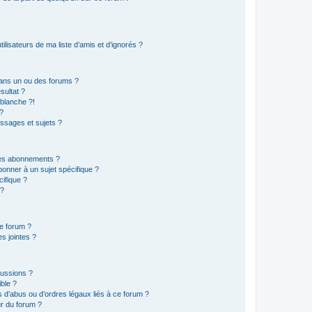
lisateurs de ma liste d’amis et d’ignorés ?
ans un ou des forums ?
sultat ?
blanche ?!
?
ssages et sujets ?
t les abonnements ?
onner à un sujet spécifique ?
ifique ?
 ?
ce forum ?
s jointes ?
cussions ?
ible ?
 d’abus ou d’ordres légaux liés à ce forum ?
r du forum ?