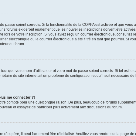
t de passe soient corrects. Si la fonctionnalité de la COPPA est activée et que vous 
ains forums exigeront également que les nouvelles inscriptions doivent être activée
te lors de votre inscription. Si vous aviez reçu un courrier électronique, consultez l
r électronique ou le courrier électronique a été filtré en tant que pourriel. Si vo
rateur du forum.
out que votre nom d’utilisateur et votre mot de passe soient corrects. Si tel est le
iétaire du site internet ait un problème de configuration et qu’il soit nécessaire de l
 plus me connecter ?!
votre compte pour une quelconque raison. De plus, beaucoup de forums suppriment pér
 nouveau et essayez de participer plus activement aux discussions du forum.
 récupéré, il peut facilement être réinitialisé. Veuillez vous rendre sur la page de