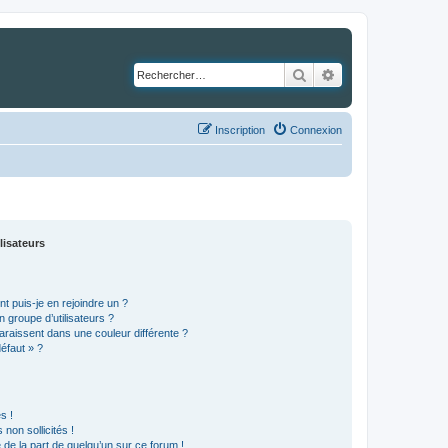
Rechercher
Recherche avancé
Inscription
Connexion
lisateurs
t puis-je en rejoindre un ?
 groupe d’utilisateurs ?
araissent dans une couleur différente ?
défaut » ?
s !
non sollicités !
e de la part de quelqu’un sur ce forum !