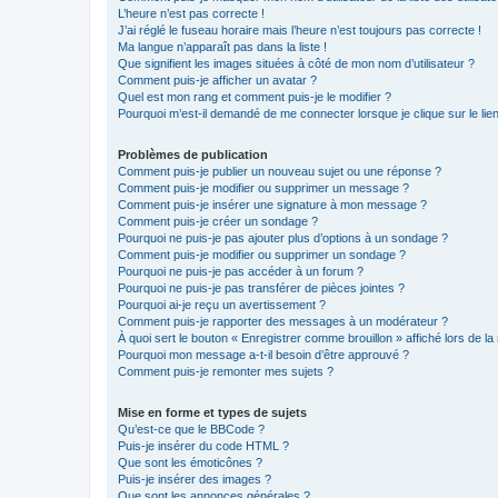
L’heure n’est pas correcte !
J’ai réglé le fuseau horaire mais l’heure n’est toujours pas correcte !
Ma langue n’apparaît pas dans la liste !
Que signifient les images situées à côté de mon nom d’utilisateur ?
Comment puis-je afficher un avatar ?
Quel est mon rang et comment puis-je le modifier ?
Pourquoi m’est-il demandé de me connecter lorsque je clique sur le lien 
Problèmes de publication
Comment puis-je publier un nouveau sujet ou une réponse ?
Comment puis-je modifier ou supprimer un message ?
Comment puis-je insérer une signature à mon message ?
Comment puis-je créer un sondage ?
Pourquoi ne puis-je pas ajouter plus d’options à un sondage ?
Comment puis-je modifier ou supprimer un sondage ?
Pourquoi ne puis-je pas accéder à un forum ?
Pourquoi ne puis-je pas transférer de pièces jointes ?
Pourquoi ai-je reçu un avertissement ?
Comment puis-je rapporter des messages à un modérateur ?
À quoi sert le bouton « Enregistrer comme brouillon » affiché lors de la 
Pourquoi mon message a-t-il besoin d’être approuvé ?
Comment puis-je remonter mes sujets ?
Mise en forme et types de sujets
Qu’est-ce que le BBCode ?
Puis-je insérer du code HTML ?
Que sont les émoticônes ?
Puis-je insérer des images ?
Que sont les annonces générales ?