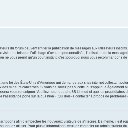
trateurs du forum peuvent limiter la publication de messages aux utilisateurs inscri
visiteurs, tels que l’affichage d’avatars personnalisés, l’utilisation de la messager
ription ne vous prend qu’un court instant, c’est pourquoi nous vous recommandons de l
t une loi des États-Unis d’Amérique qui demande aux sites internet collectant pot
 des mineurs concernés. Si vous ne savez pas si cette loi s’applique également au
 pourra vous renseigner. Veuillez noter que phpBB Limited et que les propriétaires
ue l’assistance porte sur la question « Qui dois-je contacter à propos de problèmes 
inscriptions afin d’empêcher les nouveaux visiteurs de s’inscrire. De même, il est é
s souhaitez utiliser. Pour plus d’informations, veuillez contacter un administrateur du