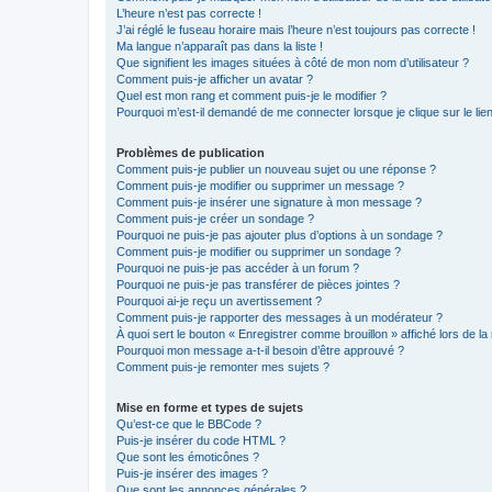
L’heure n’est pas correcte !
J’ai réglé le fuseau horaire mais l’heure n’est toujours pas correcte !
Ma langue n’apparaît pas dans la liste !
Que signifient les images situées à côté de mon nom d’utilisateur ?
Comment puis-je afficher un avatar ?
Quel est mon rang et comment puis-je le modifier ?
Pourquoi m’est-il demandé de me connecter lorsque je clique sur le lien 
Problèmes de publication
Comment puis-je publier un nouveau sujet ou une réponse ?
Comment puis-je modifier ou supprimer un message ?
Comment puis-je insérer une signature à mon message ?
Comment puis-je créer un sondage ?
Pourquoi ne puis-je pas ajouter plus d’options à un sondage ?
Comment puis-je modifier ou supprimer un sondage ?
Pourquoi ne puis-je pas accéder à un forum ?
Pourquoi ne puis-je pas transférer de pièces jointes ?
Pourquoi ai-je reçu un avertissement ?
Comment puis-je rapporter des messages à un modérateur ?
À quoi sert le bouton « Enregistrer comme brouillon » affiché lors de la 
Pourquoi mon message a-t-il besoin d’être approuvé ?
Comment puis-je remonter mes sujets ?
Mise en forme et types de sujets
Qu’est-ce que le BBCode ?
Puis-je insérer du code HTML ?
Que sont les émoticônes ?
Puis-je insérer des images ?
Que sont les annonces générales ?