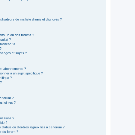
lisateurs de ma liste d’amis et d’ignorés ?
ans un ou des forums ?
sultat ?
blanche ?!
?
ssages et sujets ?
t les abonnements ?
onner à un sujet spécifique ?
ifique ?
 ?
ce forum ?
s jointes ?
cussions ?
ible ?
 d’abus ou d’ordres légaux liés à ce forum ?
r du forum ?