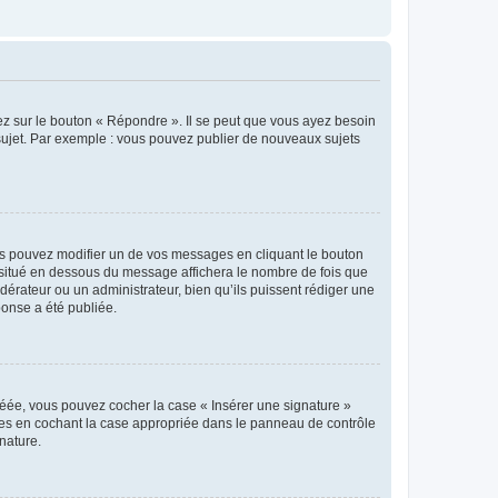
ez sur le bouton « Répondre ». Il se peut que vous ayez besoin
 sujet. Par exemple : vous pouvez publier de nouveaux sujets
s pouvez modifier un de vos messages en cliquant le bouton
e situé en dessous du message affichera le nombre de fois que
modérateur ou un administrateur, bien qu’ils puissent rédiger une
ponse a été publiée.
réée, vous pouvez cocher la case « Insérer une signature »
ages en cochant la case appropriée dans le panneau de contrôle
gnature.