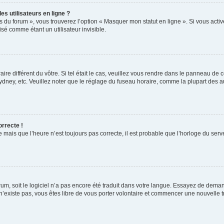
s utilisateurs en ligne ?
s du forum », vous trouverez l’option « Masquer mon statut en ligne ». Si vous activ
é comme étant un utilisateur invisible.
aire différent du vôtre. Si tel était le cas, veuillez vous rendre dans le panneau de co
ey, etc. Veuillez noter que le réglage du fuseau horaire, comme la plupart des autr
orrecte !
 mais que l’heure n’est toujours pas correcte, il est probable que l’horloge du serve
orum, soit le logiciel n’a pas encore été traduit dans votre langue. Essayez de deman
 n’existe pas, vous êtes libre de vous porter volontaire et commencer une nouvelle t