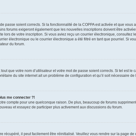
t de passe soient corrects. Si la fonctionnalité de la COPPA est activée et que vous 
ains forums exigeront également que les nouvelles inscriptions doivent être activée
te lors de votre inscription. Si vous aviez reçu un courrier électronique, consultez l
r électronique ou le courrier électronique a été filtré en tant que pourriel. Si vo
rateur du forum.
out que votre nom d’utilisateur et votre mot de passe soient corrects. Si tel est le
iétaire du site internet ait un problème de configuration et qu’il soit nécessaire de l
 plus me connecter ?!
votre compte pour une quelconque raison. De plus, beaucoup de forums suppriment pér
 nouveau et essayez de participer plus activement aux discussions du forum.
 récupéré, il peut facilement être réinitialisé. Veuillez vous rendre sur la page de