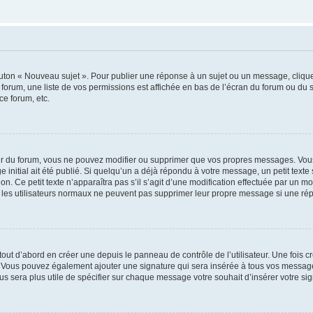
outon « Nouveau sujet ». Pour publier une réponse à un sujet ou un message, cliqu
 forum, une liste de vos permissions est affichée en bas de l’écran du forum ou du
ce forum, etc.
r du forum, vous ne pouvez modifier ou supprimer que vos propres messages. Vou
 initial ait été publié. Si quelqu’un a déjà répondu à votre message, un petit text
ion. Ce petit texte n’apparaîtra pas s’il s’agit d’une modification effectuée par un 
ue les utilisateurs normaux ne peuvent pas supprimer leur propre message si une ré
ut d’abord en créer une depuis le panneau de contrôle de l’utilisateur. Une fois c
ure. Vous pouvez également ajouter une signature qui sera insérée à tous vos mess
 vous sera plus utile de spécifier sur chaque message votre souhait d’insérer votre si