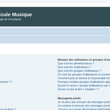
icule Musique
tage de chroniques
Niveaux des utilisateurs et groupes d’uti
Que sont les administrateurs ?
Que sont les modérateurs ?
Que sont les groupes d’utilisateurs ?
Où sont les groupes d’utilisateurs et commen
Comment puis-je devenir le responsable d’un
nnecter ?!
Pourquoi certains groupes d’utilisateurs app
Qu’est-ce qu’un « groupe d’utilisateurs par 
Qu’est-ce que le lien « L’équipe » ?
Messagerie privée
Je ne peux pas envoyer de messages privé
Je continue à recevoir des messages privés 
urs en ligne ?
J’ai reçu un courrier électronique indésirabl