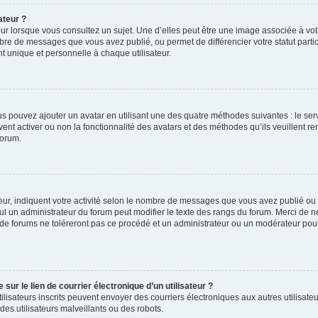
ateur ?
ur lorsque vous consultez un sujet. Une d’elles peut être une image associée à vo
mbre de messages que vous avez publié, ou permet de différencier votre statut parti
 unique et personnelle à chaque utilisateur.
ous pouvez ajouter un avatar en utilisant une des quatre méthodes suivantes : le serv
ent activer ou non la fonctionnalité des avatars et des méthodes qu’ils veuillent ren
forum.
ur, indiquent votre activité selon le nombre de messages que vous avez publié ou id
eul un administrateur du forum peut modifier le texte des rangs du forum. Merci de 
de forums ne toléreront pas ce procédé et un administrateur ou un modérateur pou
ur le lien de courrier électronique d’un utilisateur ?
s utilisateurs inscrits peuvent envoyer des courriers électroniques aux autres utili
es utilisateurs malveillants ou des robots.