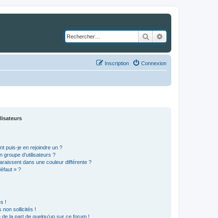
Rechercher
Recherche avancé
Inscription
Connexion
lisateurs
t puis-je en rejoindre un ?
 groupe d’utilisateurs ?
araissent dans une couleur différente ?
défaut » ?
s !
non sollicités !
e de la part de quelqu’un sur ce forum !