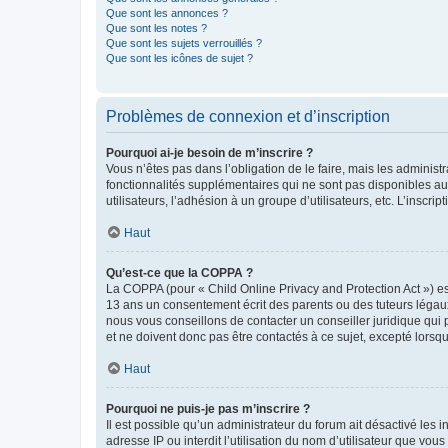
Que sont les annonces ?
Que sont les notes ?
Que sont les sujets verrouillés ?
Que sont les icônes de sujet ?
Problèmes de connexion et d’inscription
Pourquoi ai-je besoin de m’inscrire ?
Vous n’êtes pas dans l’obligation de le faire, mais les adminis
fonctionnalités supplémentaires qui ne sont pas disponibles aux 
utilisateurs, l’adhésion à un groupe d’utilisateurs, etc. L’insc
Haut
Qu’est-ce que la COPPA ?
La COPPA (pour « Child Online Privacy and Protection Act ») es
13 ans un consentement écrit des parents ou des tuteurs légaux
nous vous conseillons de contacter un conseiller juridique qui
et ne doivent donc pas être contactés à ce sujet, excepté lorsq
Haut
Pourquoi ne puis-je pas m’inscrire ?
Il est possible qu’un administrateur du forum ait désactivé les 
adresse IP ou interdit l’utilisation du nom d’utilisateur que vou