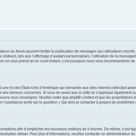
trateurs du forum peuvent limiter la publication de messages aux utilisateurs inscri
visiteurs, tels que l’affichage d’avatars personnalisés, l’utilisation de la messager
ription ne vous prend qu’un court instant, c’est pourquoi nous vous recommandons de l
t une loi des États-Unis d’Amérique qui demande aux sites internet collectant pot
 des mineurs concernés. Si vous ne savez pas si cette loi s’applique également au
 pourra vous renseigner. Veuillez noter que phpBB Limited et que les propriétaires
ue l’assistance porte sur la question « Qui dois-je contacter à propos de problèmes 
inscriptions afin d’empêcher les nouveaux visiteurs de s’inscrire. De même, il est é
s souhaitez utiliser. Pour plus d’informations, veuillez contacter un administrateur du