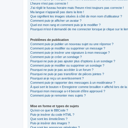
L’heure n’est pas correcte !
J’ai réglé le fuseau horaire mais l’heure n’est toujours pas correcte !
Ma langue n’apparaît pas dans la liste !
Que signifient les images situées à côté de mon nom d’utilisateur ?
Comment puis-je afficher un avatar ?
Quel est mon rang et comment puis-je le modifier ?
Pourquoi m’est-il demandé de me connecter lorsque je clique sur le lien 
Problèmes de publication
Comment puis-je publier un nouveau sujet ou une réponse ?
Comment puis-je modifier ou supprimer un message ?
Comment puis-je insérer une signature à mon message ?
Comment puis-je créer un sondage ?
Pourquoi ne puis-je pas ajouter plus d’options à un sondage ?
Comment puis-je modifier ou supprimer un sondage ?
Pourquoi ne puis-je pas accéder à un forum ?
Pourquoi ne puis-je pas transférer de pièces jointes ?
Pourquoi ai-je reçu un avertissement ?
Comment puis-je rapporter des messages à un modérateur ?
À quoi sert le bouton « Enregistrer comme brouillon » affiché lors de la 
Pourquoi mon message a-t-il besoin d’être approuvé ?
Comment puis-je remonter mes sujets ?
Mise en forme et types de sujets
Qu’est-ce que le BBCode ?
Puis-je insérer du code HTML ?
Que sont les émoticônes ?
Puis-je insérer des images ?
Que sont les annonces générales ?