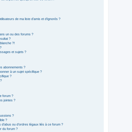
lisateurs de ma liste d’amis et d’ignorés ?
ans un ou des forums ?
sultat ?
blanche ?!
?
ssages et sujets ?
t les abonnements ?
onner à un sujet spécifique ?
ifique ?
 ?
ce forum ?
s jointes ?
cussions ?
ible ?
 d’abus ou d’ordres légaux liés à ce forum ?
r du forum ?