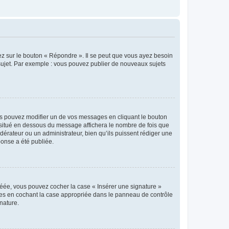
ez sur le bouton « Répondre ». Il se peut que vous ayez besoin
 sujet. Par exemple : vous pouvez publier de nouveaux sujets
s pouvez modifier un de vos messages en cliquant le bouton
e situé en dessous du message affichera le nombre de fois que
modérateur ou un administrateur, bien qu’ils puissent rédiger une
ponse a été publiée.
réée, vous pouvez cocher la case « Insérer une signature »
ages en cochant la case appropriée dans le panneau de contrôle
gnature.