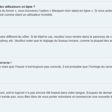
s utilisateurs en ligne ?
s du forum », vous trouverez l’option « Masquer mon statut en ligne ». Si vous activ
é comme étant un utilisateur invisible.
aire différent du vôtre. Si tel était le cas, veuillez vous rendre dans le panneau de co
ey, etc. Veuillez noter que le réglage du fuseau horaire, comme la plupart des autr
orrecte !
 mais que l’heure n’est toujours pas correcte, il est probable que l’horloge du serve
orum, soit le logiciel n’a pas encore été traduit dans votre langue. Essayez de deman
 n’existe pas, vous êtes libre de vous porter volontaire et commencer une nouvelle t