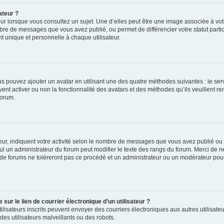
ateur ?
ur lorsque vous consultez un sujet. Une d’elles peut être une image associée à vo
mbre de messages que vous avez publié, ou permet de différencier votre statut parti
 unique et personnelle à chaque utilisateur.
ous pouvez ajouter un avatar en utilisant une des quatre méthodes suivantes : le serv
ent activer ou non la fonctionnalité des avatars et des méthodes qu’ils veuillent ren
forum.
ur, indiquent votre activité selon le nombre de messages que vous avez publié ou id
eul un administrateur du forum peut modifier le texte des rangs du forum. Merci de 
de forums ne toléreront pas ce procédé et un administrateur ou un modérateur pou
ur le lien de courrier électronique d’un utilisateur ?
s utilisateurs inscrits peuvent envoyer des courriers électroniques aux autres utili
es utilisateurs malveillants ou des robots.