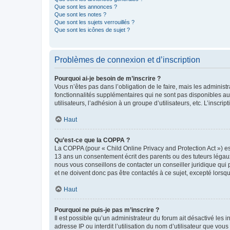
Que sont les annonces ?
Que sont les notes ?
Que sont les sujets verrouillés ?
Que sont les icônes de sujet ?
Problèmes de connexion et d’inscription
Pourquoi ai-je besoin de m’inscrire ?
Vous n’êtes pas dans l’obligation de le faire, mais les adminis
fonctionnalités supplémentaires qui ne sont pas disponibles aux 
utilisateurs, l’adhésion à un groupe d’utilisateurs, etc. L’insc
Haut
Qu’est-ce que la COPPA ?
La COPPA (pour « Child Online Privacy and Protection Act ») es
13 ans un consentement écrit des parents ou des tuteurs légaux
nous vous conseillons de contacter un conseiller juridique qui
et ne doivent donc pas être contactés à ce sujet, excepté lorsq
Haut
Pourquoi ne puis-je pas m’inscrire ?
Il est possible qu’un administrateur du forum ait désactivé les 
adresse IP ou interdit l’utilisation du nom d’utilisateur que vou