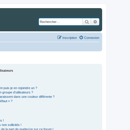
Rechercher
Recherche avancé
Inscription
Connexion
lisateurs
t puis-je en rejoindre un ?
 groupe d’utilisateurs ?
araissent dans une couleur différente ?
défaut » ?
s !
non sollicités !
e de la part de quelqu’un sur ce forum !