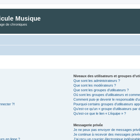
icule Musique
tage de chroniques
Niveaux des utilisateurs et groupes d’uti
Que sont les administrateurs ?
Que sont les modérateurs ?
Que sont les groupes d’utilisateurs ?
Où sont les groupes d’utilisateurs et commen
Comment puis-je devenir le responsable d’un
nnecter ?!
Pourquoi certains groupes d’utilisateurs app
Qu’est-ce qu’un « groupe d’utilisateurs par 
Qu’est-ce que le lien « L’équipe » ?
Messagerie privée
Je ne peux pas envoyer de messages privé
Je continue à recevoir des messages privés 
urs en ligne ?
J’ai reçu un courrier électronique indésirabl