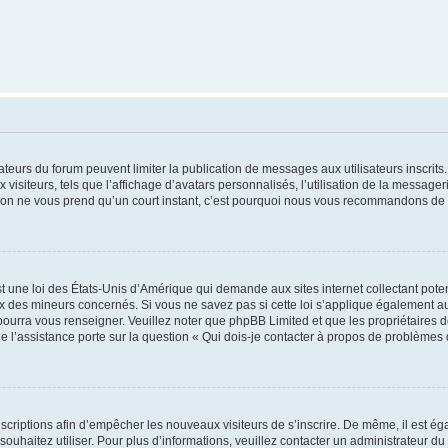
trateurs du forum peuvent limiter la publication de messages aux utilisateurs inscri
visiteurs, tels que l’affichage d’avatars personnalisés, l’utilisation de la messager
ription ne vous prend qu’un court instant, c’est pourquoi nous vous recommandons de l
t une loi des États-Unis d’Amérique qui demande aux sites internet collectant pot
 des mineurs concernés. Si vous ne savez pas si cette loi s’applique également au
 pourra vous renseigner. Veuillez noter que phpBB Limited et que les propriétaires
ue l’assistance porte sur la question « Qui dois-je contacter à propos de problèmes 
inscriptions afin d’empêcher les nouveaux visiteurs de s’inscrire. De même, il est é
s souhaitez utiliser. Pour plus d’informations, veuillez contacter un administrateur du