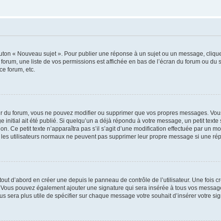
outon « Nouveau sujet ». Pour publier une réponse à un sujet ou un message, cliqu
 forum, une liste de vos permissions est affichée en bas de l’écran du forum ou du
ce forum, etc.
r du forum, vous ne pouvez modifier ou supprimer que vos propres messages. Vou
 initial ait été publié. Si quelqu’un a déjà répondu à votre message, un petit text
ion. Ce petit texte n’apparaîtra pas s’il s’agit d’une modification effectuée par un 
ue les utilisateurs normaux ne peuvent pas supprimer leur propre message si une ré
ut d’abord en créer une depuis le panneau de contrôle de l’utilisateur. Une fois c
ure. Vous pouvez également ajouter une signature qui sera insérée à tous vos mess
 vous sera plus utile de spécifier sur chaque message votre souhait d’insérer votre si