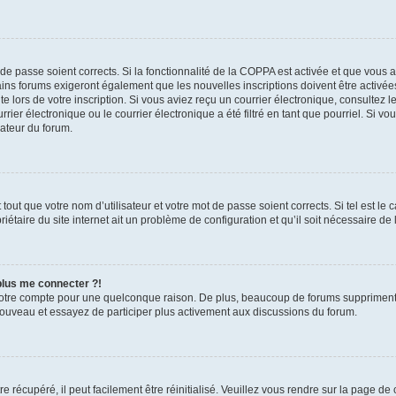
t de passe soient corrects. Si la fonctionnalité de la COPPA est activée et que vous 
ains forums exigeront également que les nouvelles inscriptions doivent être activée
te lors de votre inscription. Si vous aviez reçu un courrier électronique, consultez l
r électronique ou le courrier électronique a été filtré en tant que pourriel. Si vo
rateur du forum.
out que votre nom d’utilisateur et votre mot de passe soient corrects. Si tel est le
iétaire du site internet ait un problème de configuration et qu’il soit nécessaire de l
 plus me connecter ?!
votre compte pour une quelconque raison. De plus, beaucoup de forums suppriment pér
 nouveau et essayez de participer plus activement aux discussions du forum.
 récupéré, il peut facilement être réinitialisé. Veuillez vous rendre sur la page de