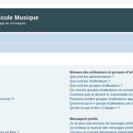
icule Musique
tage de chroniques
Niveaux des utilisateurs et groupes d’uti
Que sont les administrateurs ?
Que sont les modérateurs ?
Que sont les groupes d’utilisateurs ?
Où sont les groupes d’utilisateurs et commen
Comment puis-je devenir le responsable d’un
nnecter ?!
Pourquoi certains groupes d’utilisateurs app
Qu’est-ce qu’un « groupe d’utilisateurs par 
Qu’est-ce que le lien « L’équipe » ?
Messagerie privée
Je ne peux pas envoyer de messages privé
Je continue à recevoir des messages privés 
urs en ligne ?
J’ai reçu un courrier électronique indésirabl