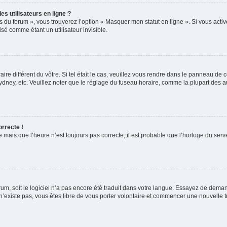
s utilisateurs en ligne ?
s du forum », vous trouverez l’option « Masquer mon statut en ligne ». Si vous activ
é comme étant un utilisateur invisible.
aire différent du vôtre. Si tel était le cas, veuillez vous rendre dans le panneau de co
ey, etc. Veuillez noter que le réglage du fuseau horaire, comme la plupart des autr
orrecte !
 mais que l’heure n’est toujours pas correcte, il est probable que l’horloge du serve
orum, soit le logiciel n’a pas encore été traduit dans votre langue. Essayez de deman
 n’existe pas, vous êtes libre de vous porter volontaire et commencer une nouvelle t