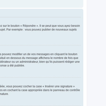
ez sur le bouton « Répondre ». Il se peut que vous ayez besoin
 sujet. Par exemple : vous pouvez publier de nouveaux sujets
s pouvez modifier un de vos messages en cliquant le bouton
e situé en dessous du message affichera le nombre de fois que
modérateur ou un administrateur, bien qu’ils puissent rédiger une
ponse a été publiée.
réée, vous pouvez cocher la case « Insérer une signature »
ages en cochant la case appropriée dans le panneau de contrôle
gnature.