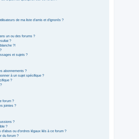
lisateurs de ma liste d’amis et d’ignorés ?
ans un ou des forums ?
sultat ?
blanche ?!
?
ssages et sujets ?
t les abonnements ?
onner à un sujet spécifique ?
ifique ?
 ?
ce forum ?
s jointes ?
cussions ?
ible ?
 d’abus ou d’ordres légaux liés à ce forum ?
r du forum ?