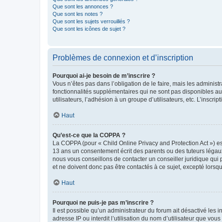
Que sont les annonces ?
Que sont les notes ?
Que sont les sujets verrouillés ?
Que sont les icônes de sujet ?
Problèmes de connexion et d’inscription
Pourquoi ai-je besoin de m’inscrire ?
Vous n’êtes pas dans l’obligation de le faire, mais les adminis
fonctionnalités supplémentaires qui ne sont pas disponibles aux 
utilisateurs, l’adhésion à un groupe d’utilisateurs, etc. L’insc
Haut
Qu’est-ce que la COPPA ?
La COPPA (pour « Child Online Privacy and Protection Act ») es
13 ans un consentement écrit des parents ou des tuteurs légaux
nous vous conseillons de contacter un conseiller juridique qui
et ne doivent donc pas être contactés à ce sujet, excepté lorsq
Haut
Pourquoi ne puis-je pas m’inscrire ?
Il est possible qu’un administrateur du forum ait désactivé les 
adresse IP ou interdit l’utilisation du nom d’utilisateur que vou