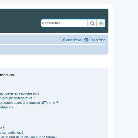
Rechercher
Recherche avancé
Inscription
Connexion
lisateurs
t puis-je en rejoindre un ?
 groupe d’utilisateurs ?
araissent dans une couleur différente ?
défaut » ?
s !
non sollicités !
e de la part de quelqu’un sur ce forum !