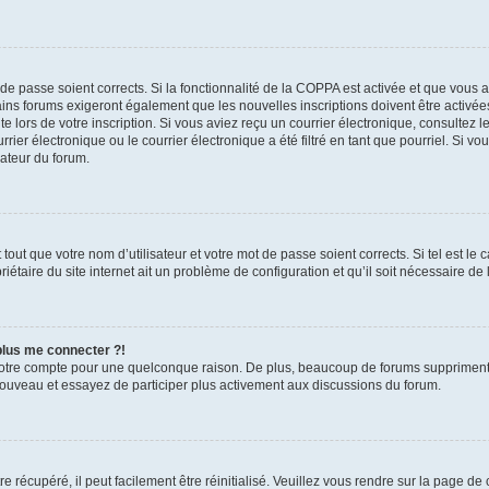
t de passe soient corrects. Si la fonctionnalité de la COPPA est activée et que vous 
ains forums exigeront également que les nouvelles inscriptions doivent être activée
te lors de votre inscription. Si vous aviez reçu un courrier électronique, consultez l
r électronique ou le courrier électronique a été filtré en tant que pourriel. Si vo
rateur du forum.
out que votre nom d’utilisateur et votre mot de passe soient corrects. Si tel est le
iétaire du site internet ait un problème de configuration et qu’il soit nécessaire de l
 plus me connecter ?!
votre compte pour une quelconque raison. De plus, beaucoup de forums suppriment pér
 nouveau et essayez de participer plus activement aux discussions du forum.
 récupéré, il peut facilement être réinitialisé. Veuillez vous rendre sur la page de