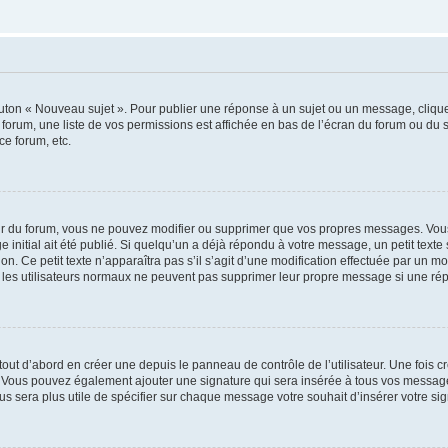
outon « Nouveau sujet ». Pour publier une réponse à un sujet ou un message, cliqu
 forum, une liste de vos permissions est affichée en bas de l’écran du forum ou du
ce forum, etc.
r du forum, vous ne pouvez modifier ou supprimer que vos propres messages. Vou
 initial ait été publié. Si quelqu’un a déjà répondu à votre message, un petit text
ion. Ce petit texte n’apparaîtra pas s’il s’agit d’une modification effectuée par un 
ue les utilisateurs normaux ne peuvent pas supprimer leur propre message si une ré
ut d’abord en créer une depuis le panneau de contrôle de l’utilisateur. Une fois c
ure. Vous pouvez également ajouter une signature qui sera insérée à tous vos mess
 vous sera plus utile de spécifier sur chaque message votre souhait d’insérer votre si