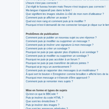
L’heure n’est pas correcte !
J’ai réglé le fuseau horaire mais l’heure n’est toujours pas correcte !
Ma langue n’apparaît pas dans la liste !
Que signifient les images situées à côté de mon nom d’utilisateur ?
Comment puis-je afficher un avatar ?
Quel est mon rang et comment puis-je le modifier ?
Pourquoi m’est-il demandé de me connecter lorsque je clique sur le lien 
Problèmes de publication
Comment puis-je publier un nouveau sujet ou une réponse ?
Comment puis-je modifier ou supprimer un message ?
Comment puis-je insérer une signature à mon message ?
Comment puis-je créer un sondage ?
Pourquoi ne puis-je pas ajouter plus d’options à un sondage ?
Comment puis-je modifier ou supprimer un sondage ?
Pourquoi ne puis-je pas accéder à un forum ?
Pourquoi ne puis-je pas transférer de pièces jointes ?
Pourquoi ai-je reçu un avertissement ?
Comment puis-je rapporter des messages à un modérateur ?
À quoi sert le bouton « Enregistrer comme brouillon » affiché lors de la 
Pourquoi mon message a-t-il besoin d’être approuvé ?
Comment puis-je remonter mes sujets ?
Mise en forme et types de sujets
Qu’est-ce que le BBCode ?
Puis-je insérer du code HTML ?
Que sont les émoticônes ?
Puis-je insérer des images ?
Que sont les annonces générales ?