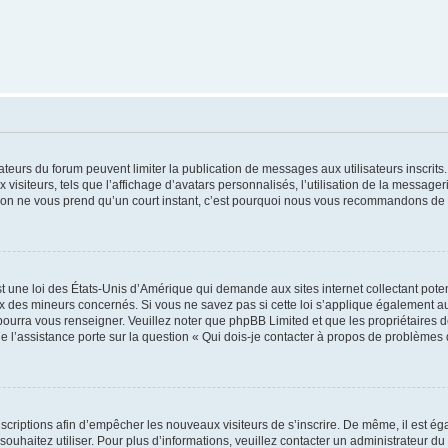
trateurs du forum peuvent limiter la publication de messages aux utilisateurs inscri
visiteurs, tels que l’affichage d’avatars personnalisés, l’utilisation de la messager
ription ne vous prend qu’un court instant, c’est pourquoi nous vous recommandons de l
t une loi des États-Unis d’Amérique qui demande aux sites internet collectant pot
 des mineurs concernés. Si vous ne savez pas si cette loi s’applique également au
 pourra vous renseigner. Veuillez noter que phpBB Limited et que les propriétaires
ue l’assistance porte sur la question « Qui dois-je contacter à propos de problèmes 
inscriptions afin d’empêcher les nouveaux visiteurs de s’inscrire. De même, il est é
s souhaitez utiliser. Pour plus d’informations, veuillez contacter un administrateur du