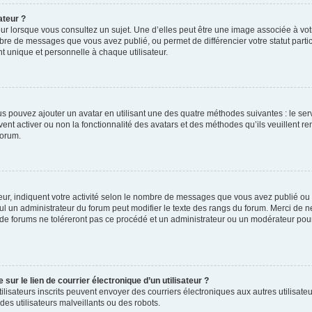
ateur ?
ur lorsque vous consultez un sujet. Une d’elles peut être une image associée à vo
mbre de messages que vous avez publié, ou permet de différencier votre statut parti
 unique et personnelle à chaque utilisateur.
ous pouvez ajouter un avatar en utilisant une des quatre méthodes suivantes : le serv
ent activer ou non la fonctionnalité des avatars et des méthodes qu’ils veuillent ren
forum.
ur, indiquent votre activité selon le nombre de messages que vous avez publié ou id
eul un administrateur du forum peut modifier le texte des rangs du forum. Merci de 
de forums ne toléreront pas ce procédé et un administrateur ou un modérateur pou
ur le lien de courrier électronique d’un utilisateur ?
s utilisateurs inscrits peuvent envoyer des courriers électroniques aux autres utili
es utilisateurs malveillants ou des robots.