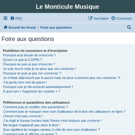
Le Monticule Musique
FAQ
Inscription
Connexion
R
Accueil du forum
Foire aux questions
e
Foire aux questions
c
h
Problèmes de connexion et d’inscription
Pourquoi ai-je besoin de m’inscrire ?
e
Qu’est-ce que la COPPA ?
r
Pourquoi ne puis-je pas m’inscrire ?
Je suis inscrit mais je ne peux pas me connecter !
c
Pourquoi ne puis-je pas me connecter ?
Je m’étais déjà inscrit par le passé mais ne peux à présent plus me connecter ?!
h
J’ai perdu mon mot de passe !
e
Pourquoi suis-je déconnecté automatiquement ?
À quoi sert « Supprimer les cookies » ?
r
Préférences et paramètres des utilisateurs
Comment puis-je modifier mes paramètres ?
Comment puis-je masquer mon nom d’utilisateur de la liste des utilisateurs en ligne ?
L’heure n’est pas correcte !
J’ai réglé le fuseau horaire mais l’heure n’est toujours pas correcte !
Ma langue n’apparaît pas dans la liste !
Que signifient les images situées à côté de mon nom d’utilisateur ?
Comment puis-je afficher un avatar ?