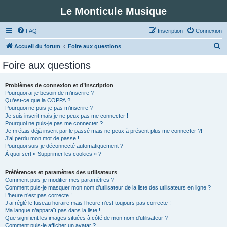
Le Monticule Musique
FAQ
Inscription
Connexion
R
Accueil du forum
Foire aux questions
e
Foire aux questions
c
h
Problèmes de connexion et d’inscription
Pourquoi ai-je besoin de m’inscrire ?
e
Qu’est-ce que la COPPA ?
r
Pourquoi ne puis-je pas m’inscrire ?
Je suis inscrit mais je ne peux pas me connecter !
c
Pourquoi ne puis-je pas me connecter ?
Je m’étais déjà inscrit par le passé mais ne peux à présent plus me connecter ?!
h
J’ai perdu mon mot de passe !
e
Pourquoi suis-je déconnecté automatiquement ?
À quoi sert « Supprimer les cookies » ?
r
Préférences et paramètres des utilisateurs
Comment puis-je modifier mes paramètres ?
Comment puis-je masquer mon nom d’utilisateur de la liste des utilisateurs en ligne ?
L’heure n’est pas correcte !
J’ai réglé le fuseau horaire mais l’heure n’est toujours pas correcte !
Ma langue n’apparaît pas dans la liste !
Que signifient les images situées à côté de mon nom d’utilisateur ?
Comment puis-je afficher un avatar ?