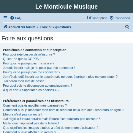
Le Monticule Musique
FAQ
Inscription
Connexion
R
Accueil du forum
Foire aux questions
e
Foire aux questions
c
h
Problèmes de connexion et d’inscription
Pourquoi ai-je besoin de m’inscrire ?
e
Qu’est-ce que la COPPA ?
r
Pourquoi ne puis-je pas m’inscrire ?
Je suis inscrit mais je ne peux pas me connecter !
c
Pourquoi ne puis-je pas me connecter ?
Je m’étais déjà inscrit par le passé mais ne peux à présent plus me connecter ?!
h
J’ai perdu mon mot de passe !
e
Pourquoi suis-je déconnecté automatiquement ?
À quoi sert « Supprimer les cookies » ?
r
Préférences et paramètres des utilisateurs
Comment puis-je modifier mes paramètres ?
Comment puis-je masquer mon nom d’utilisateur de la liste des utilisateurs en ligne ?
L’heure n’est pas correcte !
J’ai réglé le fuseau horaire mais l’heure n’est toujours pas correcte !
Ma langue n’apparaît pas dans la liste !
Que signifient les images situées à côté de mon nom d’utilisateur ?
Comment puis-je afficher un avatar ?