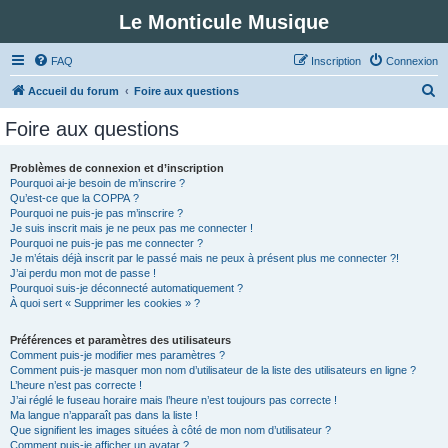
Le Monticule Musique
FAQ
Inscription
Connexion
R
Accueil du forum
Foire aux questions
e
Foire aux questions
c
h
Problèmes de connexion et d’inscription
Pourquoi ai-je besoin de m’inscrire ?
e
Qu’est-ce que la COPPA ?
r
Pourquoi ne puis-je pas m’inscrire ?
Je suis inscrit mais je ne peux pas me connecter !
c
Pourquoi ne puis-je pas me connecter ?
Je m’étais déjà inscrit par le passé mais ne peux à présent plus me connecter ?!
h
J’ai perdu mon mot de passe !
e
Pourquoi suis-je déconnecté automatiquement ?
À quoi sert « Supprimer les cookies » ?
r
Préférences et paramètres des utilisateurs
Comment puis-je modifier mes paramètres ?
Comment puis-je masquer mon nom d’utilisateur de la liste des utilisateurs en ligne ?
L’heure n’est pas correcte !
J’ai réglé le fuseau horaire mais l’heure n’est toujours pas correcte !
Ma langue n’apparaît pas dans la liste !
Que signifient les images situées à côté de mon nom d’utilisateur ?
Comment puis-je afficher un avatar ?